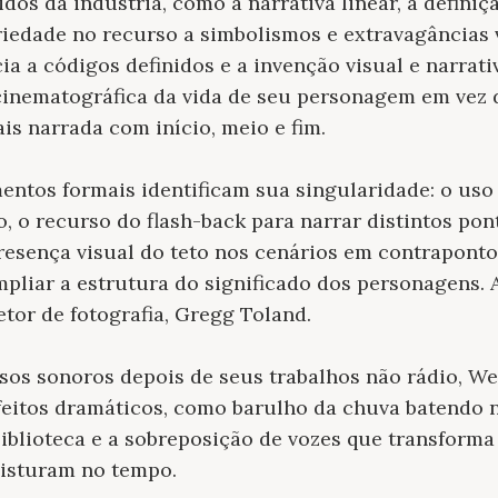
os da indústria, como a narrativa linear, a definiç
riedade no recurso a simbolismos e extravagâncias v
ia a códigos definidos e a invenção visual e narrat
cinematográfica da vida de seu personagem em vez
is narrada com início, meio e fim.
mentos formais identificam sua singularidade: o us
 o recurso do flash-back para narrar distintos pon
esença visual do teto nos cenários em contraponto
mpliar a estrutura do significado dos personagens. 
etor de fotografia, Gregg Toland.
rsos sonoros depois de seus trabalhos não rádio, 
feitos dramáticos, como barulho da chuva batendo n
biblioteca e a sobreposição de vozes que transforma
misturam no tempo.