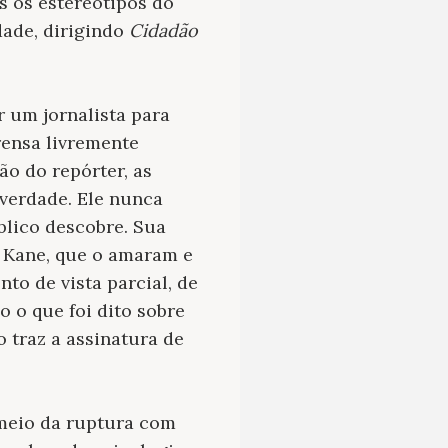
s os estereótipos do
dade, dirigindo
Cidadão
r um jornalista para
rensa livremente
ão do repórter, as
 verdade. Ele nunca
blico descobre. Sua
 Kane, que o amaram e
to de vista parcial, de
 o que foi dito sobre
 traz a assinatura de
r meio da ruptura com