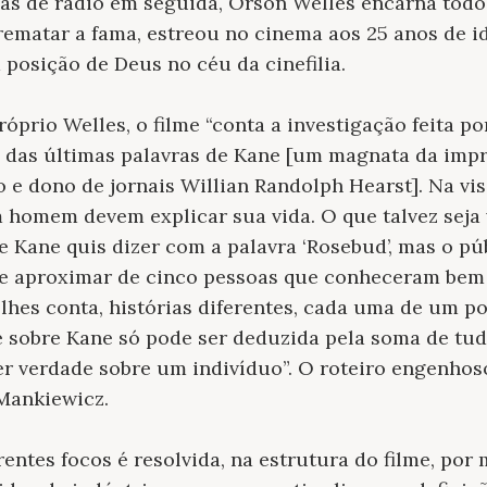
as de rádio em seguida, Orson Welles encarna todo
rematar a fama, estreou no cinema aos 25 anos de i
 posição de Deus no céu da cinefilia.
óprio Welles, o filme “conta a investigação feita po
o das últimas palavras de Kane [um magnata da imp
 e dono de jornais Willian Randolph Hearst]. Na vis
 homem devem explicar sua vida. O que talvez seja
e Kane quis dizer com a palavra ‘Rosebud’, mas o pú
 se aproximar de cinco pessoas que conheceram bem
lhes conta, histórias diferentes, cada uma de um pon
 sobre Kane só pode ser deduzida pela soma de tudo
er verdade sobre um indivíduo”. O roteiro engenhoso
Mankiewicz.
rentes focos é resolvida, na estrutura do filme, po