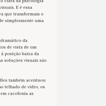
ão clara da psicologia
isuais. E é essa
iva que transformam o
 de simplesmente uma
o dramático da
tos de vista de um
 à posição baixa da
As soluções visuais são
Welles também acentuou
o telhado de vidro, os
 em cacofonia as