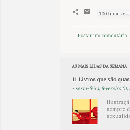
100 filmes ess
Postar um comentário
C
o
m
e
AS MAIS LIDAS DA SEMANA
n
11 Livros que são qua
t
-
sexta-feira, fevereiro 01,
á
r
Ilustraç
i
sempre d
o
sexualid
findaram 
s
apresenta