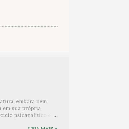
eratura, embora nem
m em sua própria
ício psicanalítico e
curo sobre. Esta lista
desnudam, livros que
LEIA MAIS »