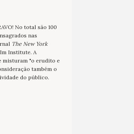
RAVO! No total são 100
consagrados nas
ornal
The New York
lm Institute. A
e misturam "o erudito e
 consideração também o
ividade do público.