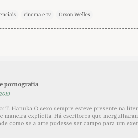
enciais
cinema e tv
Orson Welles
se pornografia
 2019
ão: T. Hanuka O sexo sempre esteve presente na lit
e maneira explícita. Há escritores que mergulhara
ade como se a arte pudesse ser campo para um exerc
por revelar a partir dessa intimidade o lado mais es
 um conjunto de livros nos quais os escritores se 