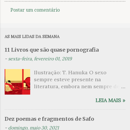
Postar um comentário
C
o
m
AS MAIS LIDAS DA SEMANA
e
n
11 Livros que são quase pornografia
t
-
sexta-feira, fevereiro 01, 2019
á
Ilustração: T. Hanuka O sexo
r
sempre esteve presente na
i
literatura, embora nem sempre de
o
maneira explícita. Há escritores
s
que mergulharam em sua própria
LEIA MAIS »
sexualidade como se a arte pudesse
ser campo para um exercício
Dez poemas e fragmentos de Safo
psicanalítico e findaram por revelar
-
domingo, maio 30, 2021
a partir dessa intimidade o lado