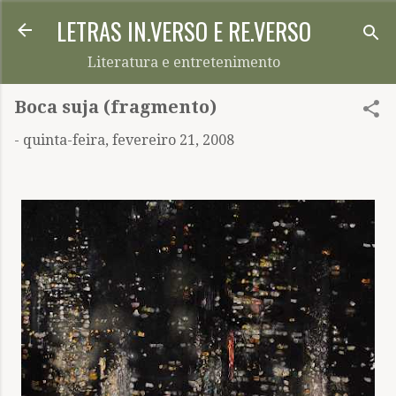
LETRAS IN.VERSO E RE.VERSO
Pular para o conteúdo principal
Literatura e entretenimento
Boca suja (fragmento)
-
quinta-feira, fevereiro 21, 2008