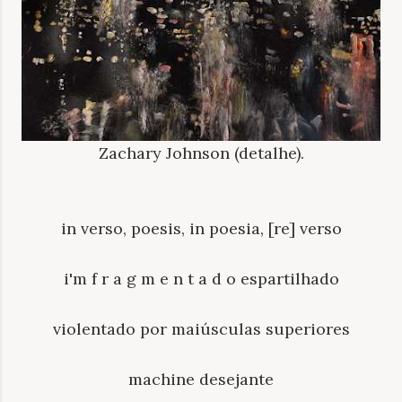
Zachary Johnson (detalhe).
in verso, poesis, in poesia, [re] verso
i'm f r a g m e n t a d o espartilhado
violentado por maiúsculas superiores
machine desejante