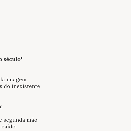
o século"
ela imagem
s do inexistente
s
e segunda mão
 caído