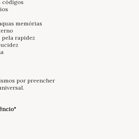
s códigos
ios
nquas memórias
terno
 pela rapidez
lucidez
na
ismos por preencher
niversal.
lêncio"