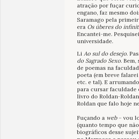
atração por fuçar curi
engano, faz mesmo doi
Saramago pela primeira
era
Os úberes do infini
Encantei-me. Pesquisei
universidade.
Li
Ao sul do desejo
. Pa
do Sagrado Sexo
. Bem,
de poemas na faculdade
poeta (em breve falare
etc. e tal). E arruman
para cursar faculdade
livro do Roldan-Roldan 
Roldan que falo hoje n
Fuçando a
web
– vou lo
(quanto tempo que não
biográficos desse suje