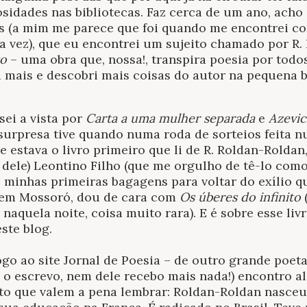
osidades nas bibliotecas. Faz cerca de um ano, acho
s (a mim me parece que foi quando me encontrei co
 vez), que eu encontrei um sujeito chamado por R. 
to
– uma obra que, nossa!, transpira poesia por todo
 mais e descobri mais coisas do autor na pequena b
ssei a vista por
Carta a uma mulher separada
e
Azevic
 surpresa tive quando numa roda de sorteios feita 
 estava o livro primeiro que li de R. Roldan-Roldan
i dele) Leontino Filho (que me orgulho de tê-lo com
do minhas primeiras bagagens para voltar do exílio q
 em Mossoró, dou de cara com
Os úberes do infinito
naquela noite, coisa muito rara). E é sobre esse liv
este blog.
go ao site Jornal de Poesia – de outro grande poeta
 o escrevo, nem dele recebo mais nada!) encontro 
ito que valem a pena lembrar: Roldan-Roldan nasceu