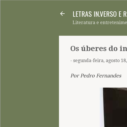
LETRAS IN.VERSO E 
Literatura e entretenim
Os úberes do i
-
segunda-feira, agosto 18
Por Pedro Fernandes