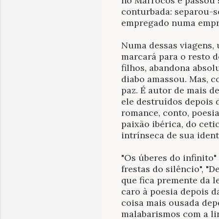
no Marrocos e passou s
conturbada: separou-se
empregado numa empres
Numa dessas viagens, u
marcará para o resto d
filhos, abandona absol
diabo amassou. Mas, co
paz. É autor de mais de
ele destruídos depois 
romance, conto, poesia
paixão ibérica, do ceti
intrínseca de sua iden
"Os úberes do infinito
frestas do silêncio", "D
que fica premente da l
caro à poesia depois d
coisa mais ousada depo
malabarismos com a li