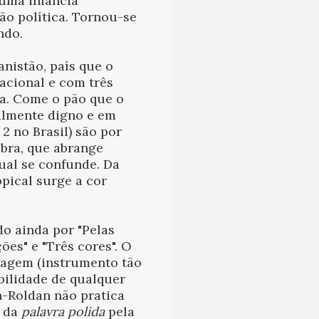
 uma infância
ão política. Tornou-se
ndo.
nistão, país que o
acional e com três
ra. Come o pão que o
nalmente digno e em
 2 no Brasil) são por
obra, que abrange
ual se confunde. Da
opical surge a cor
do ainda por "Pelas
ções" e "Três cores". O
guagem (instrumento tão
bilidade de qualquer
n-Roldan não pratica
a da
palavra polida
pela