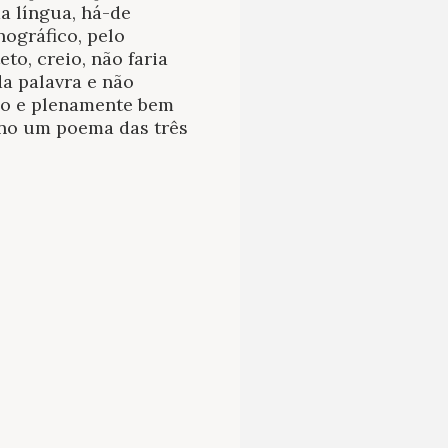
a língua, há-de
nográfico, pelo
to, creio, não faria
da palavra e não
elo e plenamente bem
iono um poema das três