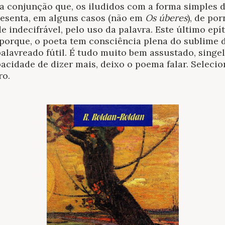
a conjunção que, os iludidos com a forma simples d
resenta, em alguns casos (não em
Os úberes
), de por
e indecifrável, pelo uso da palavra. Este último epíte
 porque, o poeta tem consciência plena do sublime 
palavreado fútil. É tudo muito bem assustado, sing
pacidade de dizer mais, deixo o poema falar. Selec
ro.