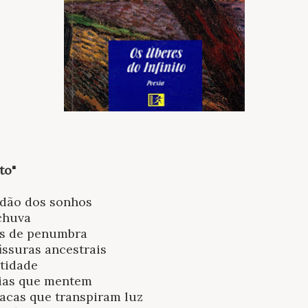
to"
odão dos sonhos
chuva
os de penumbra
issuras ancestrais
ntidade
cias que mentem
acas que transpiram luz