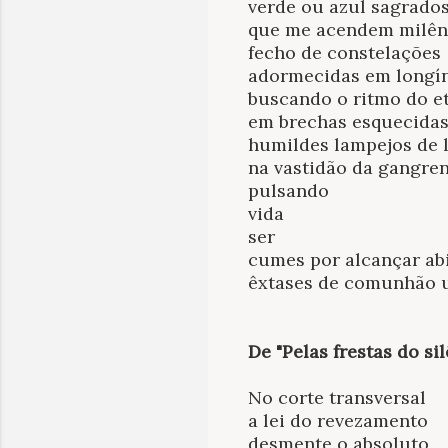
verde ou azul sagrado
que me acendem milên
fecho de constelações
adormecidas em longí
buscando o ritmo do e
em brechas esquecidas
humildes lampejos de 
na vastidão da gangre
pulsando
vida
ser
cumes por alcançar ab
êxtases de comunhão u
De "Pelas frestas do si
No corte transversal
a lei do revezamento
desmente o absoluto