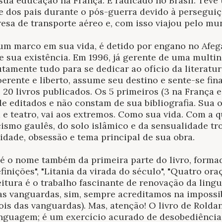
ua educação na França. É radicado no Brasil. Teve
 dos pais durante o pós-guerra devido à perseguiç
a de transporte aéreo e, com isso viajou pelo mu
m marco em sua vida, é detido por engano no Afega
e sua existência. Em 1996, já gerente de uma multin
utamente tudo para se dedicar ao ofício da literatu
erente e liberto, assume seu destino e sente-se fi
 20 livros publicados. Os 5 primeiros (3 na França e
de editados e não constam de sua bibliografia. Sua 
 e teatro, vai aos extremos. Como sua vida. Com a q
cismo gaulês, do solo islâmico e da sensualidade tr
tidade, obsessão e tema principal de sua obra.
" é o nome também da primeira parte do livro, forma
efinições", "Litania da virada do século", "Quatro ora
eitura é o trabalho fascinante de renovação da lin
as vanguardas, sim, sempre acreditamos na impossi
is das vanguardas). Mas, atenção! O livro de Rolda
nguagem; é um exercício acurado de desobediênci