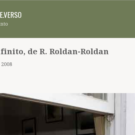
Pular para o conteúdo principal
RE.VERSO
ento
nfinito, de R. Roldan-Roldan
, 2008