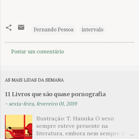
Fernando Pessoa
intervalo
Postar um comentário
C
o
m
AS MAIS LIDAS DA SEMANA
e
n
11 Livros que são quase pornografia
t
-
sexta-feira, fevereiro 01, 2019
á
Ilustração: T. Hanuka O sexo
r
sempre esteve presente na
i
literatura, embora nem sempre de
o