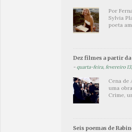
como met
Por Ferna
heróico 
Sylvia Pl
próprio 
poeta am
explicati
lendária
como mul
não era a
homens c
Dez filmes a partir d
Hughes. 
-
quarta-feira, fevereiro 13
aluna des
foi conv
Cena de 
temporad
uma obra
ao livro 
Crime, um
jornalism
olharmos
um dos s
produçõe
uma pequ
Seis poemas de Rabi
na elabor