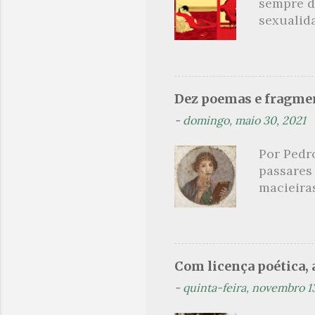
sempre d
o
sexualid
findaram 
s
apresenta
dispensa
presente
Dez poemas e fragmen
sido aut
-
domingo, maio 30, 2021
principai
Nin. Em 1
Por Pedr
se trata
passares
filha. Le
macieira
termina 
rosas, n
no prado 
um aroma 
voluptuo
Com licença poética, a
madrugad
-
quinta-feira, novembro 1
maçã ver
*** Véspe