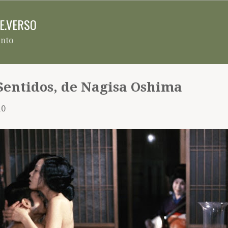
Pular para o conteúdo principal
RE.VERSO
ento
Sentidos, de Nagisa Oshima
10