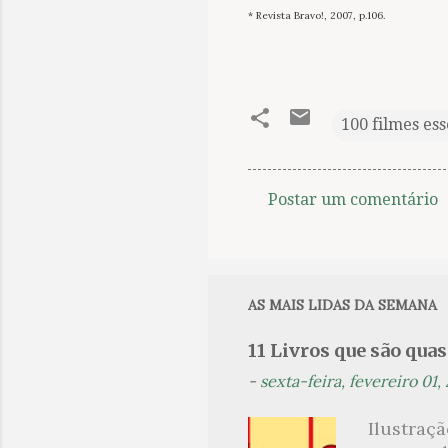
* Revista Bravo!, 2007, p.106.
100 filmes ess
Postar um comentário
C
o
m
e
AS MAIS LIDAS DA SEMANA
n
11 Livros que são qua
t
-
sexta-feira, fevereiro 01,
á
r
Ilustraç
i