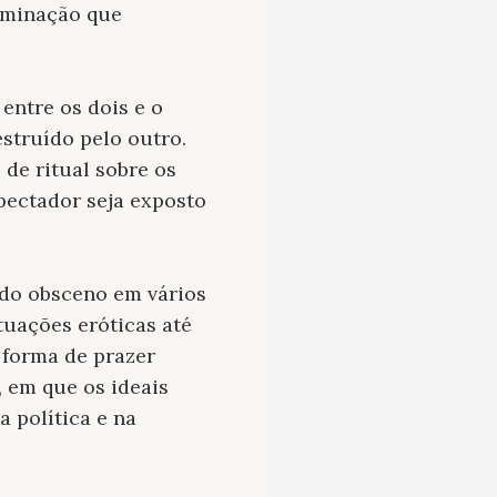
dominação que
ntre os dois e o
struído pelo outro.
de ritual sobre os
pectador seja exposto
ado obsceno em vários
tuações eróticas até
 forma de prazer
 em que os ideais
 política e na