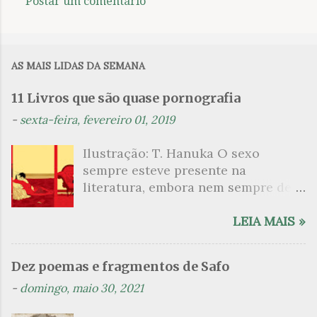
Postar um comentário
C
o
m
AS MAIS LIDAS DA SEMANA
e
n
11 Livros que são quase pornografia
t
-
sexta-feira, fevereiro 01, 2019
á
Ilustração: T. Hanuka O sexo
r
sempre esteve presente na
i
literatura, embora nem sempre de
o
maneira explícita. Há escritores
s
que mergulharam em sua própria
LEIA MAIS »
sexualidade como se a arte pudesse
ser campo para um exercício
Dez poemas e fragmentos de Safo
psicanalítico e findaram por revelar
-
domingo, maio 30, 2021
a partir dessa intimidade o lado
mais escuro sobre. Esta lista