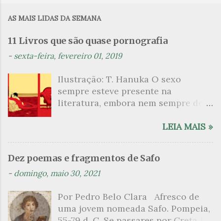
m
AS MAIS LIDAS DA SEMANA
e
n
11 Livros que são quase pornografia
t
-
sexta-feira, fevereiro 01, 2019
á
Ilustração: T. Hanuka O sexo
r
sempre esteve presente na
i
literatura, embora nem sempre de
o
maneira explícita. Há escritores
s
que mergulharam em sua própria
LEIA MAIS »
sexualidade como se a arte pudesse
ser campo para um exercício
Dez poemas e fragmentos de Safo
psicanalítico e findaram por revelar
-
domingo, maio 30, 2021
a partir dessa intimidade o lado
mais escuro sobre. Esta lista
Por Pedro Belo Clara Afresco de
apresenta um conjunto de livros
uma jovem nomeada Safo. Pompeia,
nos quais os escritores se
55-79 d. C. Se passares por Creta 1