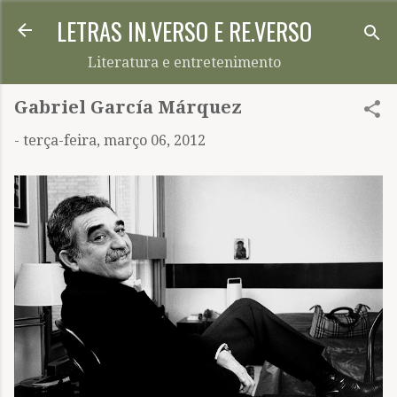
LETRAS IN.VERSO E RE.VERSO
Pular para o conteúdo principal
Literatura e entretenimento
Gabriel García Márquez
-
terça-feira, março 06, 2012