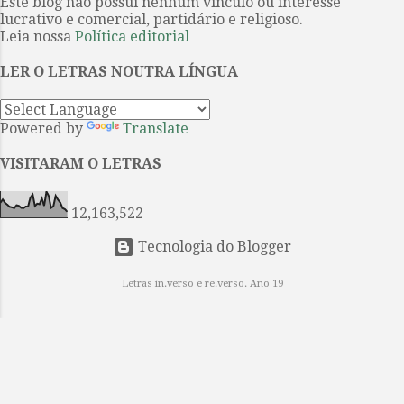
Este blog não possui nenhum vínculo ou interesse
(Flip) de que a poeta paulista é a
...
lucrativo e comercial, partidário e religioso.
homenageada na edição do evento
Leia nossa
Política editorial
de 2026. Projeto tem fixação dos
textos por Ieda Lebensztayin . 1. A
LER O LETRAS NOUTRA LÍNGUA
poesia breve e densa de Orides
Fontela coincide com a sua obra,
Powered by
Translate
constituída por apenas cinco livros
avessos aos modismos de seu
VISITARAM O LETRAS
tempo e por isso entre os mais
singulares da poesia brasileira do
12,163,522
século XX. Quando se mudou...
Tecnologia do Blogger
Letras in.verso e re.verso. Ano 19