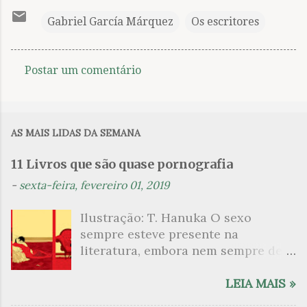
Gabriel García Márquez
Os escritores
Postar um comentário
C
o
m
AS MAIS LIDAS DA SEMANA
e
n
11 Livros que são quase pornografia
t
-
sexta-feira, fevereiro 01, 2019
á
Ilustração: T. Hanuka O sexo
r
sempre esteve presente na
i
literatura, embora nem sempre de
o
maneira explícita. Há escritores
s
que mergulharam em sua própria
LEIA MAIS »
sexualidade como se a arte pudesse