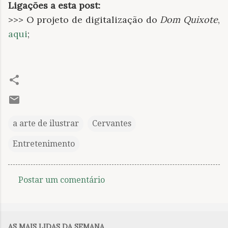
Ligações a esta post:
>>> O projeto de digitalização do
Dom Quixote
,
aqui
;
a arte de ilustrar
Cervantes
Entretenimento
Postar um comentário
C
o
m
AS MAIS LIDAS DA SEMANA