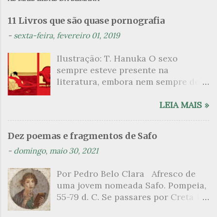
e
n
11 Livros que são quase pornografia
t
-
sexta-feira, fevereiro 01, 2019
á
Ilustração: T. Hanuka O sexo
r
sempre esteve presente na
i
literatura, embora nem sempre de
o
maneira explícita. Há escritores
s
que mergulharam em sua própria
LEIA MAIS »
sexualidade como se a arte pudesse
ser campo para um exercício
Dez poemas e fragmentos de Safo
psicanalítico e findaram por revelar
-
domingo, maio 30, 2021
a partir dessa intimidade o lado
mais escuro sobre. Esta lista
Por Pedro Belo Clara Afresco de
apresenta um conjunto de livros
uma jovem nomeada Safo. Pompeia,
nos quais os escritores se
55-79 d. C. Se passares por Creta 1
desnudam, livros que dispensam o
vem ao templo sagrado, onde mais
pudor para narrar cenas de elevado