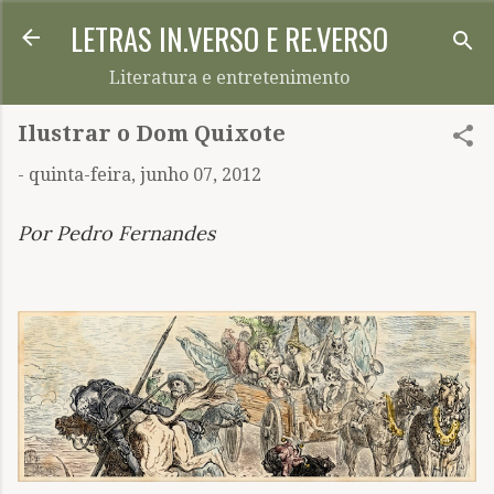
LETRAS IN.VERSO E RE.VERSO
Pular para o conteúdo principal
Literatura e entretenimento
Ilustrar o Dom Quixote
-
quinta-feira, junho 07, 2012
Por Pedro Fernandes