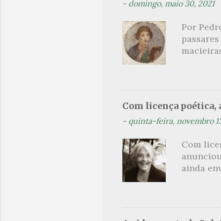
-
domingo, maio 30, 2021
principai
Nin. Em 1
Por Pedr
se trata
passares
filha. Le
macieira
termina 
rosas, n
no prado 
um aroma 
voluptuo
Com licença poética, a
madrugad
-
quinta-feira, novembro 1
maçã ver
*** Véspe
Com lice
trazes a
anunciou
ainda en
Não sou f
não, cre
linhagens
a minha v