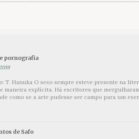
se pornografia
 2019
ão: T. Hanuka O sexo sempre esteve presente na lit
e maneira explícita. Há escritores que mergulhara
ade como se a arte pudesse ser campo para um exerc
por revelar a partir dessa intimidade o lado mais es
 um conjunto de livros nos quais os escritores se 
m o pudor para narrar cenas de elevado tom. Christi
 uma romancista francesa quase desconhecida no B
tos de Safo
ora de um livro chamado Pourquoi le Brésil ?, tem 