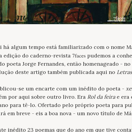
 há algum tempo está familiarizado com o nome Má
7faces
a edição do caderno-revista
pudemos a conhec
 do poeta Jorge Fernandes, então homenageado - no 
ução deste artigo também publicada aqui no
Letras
ublicou-se um encarte com um inédito do poeta -
xe
m por aqui sobre outro livro. Era
Rol da feira
e era
no para tê-lo. Ofertado pelo próprio poeta para p
irá em breve - eis a boa nova - um novo título de M
ste inédito 23 poemas que do ano em que tive conta