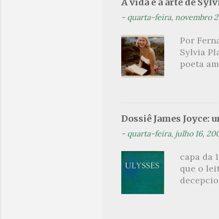
A vida e a arte de Sylv
maldição
-
quarta-feira, novembro 2
experiên
primário
Por Ferna
toda sua 
Sylvia Pl
na hora d
poeta am
oportunid
lendária
como mul
não era a
homens c
Dossiê James Joyce: 
Hughes. 
-
quarta-feira, julho 16, 20
aluna des
foi conv
capa da 1
temporad
que o lei
ao livro 
decepcion
jornalism
sinopse a
leitor, c
parcimon