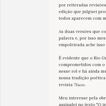
por reiteradas revisõe
edição que julguei pro
todos aparecem com mo
As duas versões que c
palavra e, por isso mes
empoleirada ache isso
É evidente que o Rio G
comprometidos com o o
nesse rol e há ainda m
nossa tradição poétic
7faces
revista
.
Meu interesse pela ob
assinalei no texto "O 