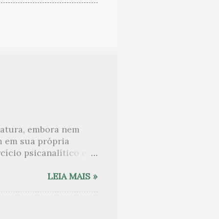
eratura, embora nem
m em sua própria
ício psicanalítico e
curo sobre. Esta lista
desnudam, livros que
LEIA MAIS »
ne Angot, até o
rasil embora tenha
sido lida como uma das