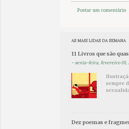
Postar um comentário
C
o
m
e
AS MAIS LIDAS DA SEMANA
n
11 Livros que são qua
t
-
sexta-feira, fevereiro 01,
á
r
Ilustraç
i
sempre d
o
sexualid
findaram 
s
apresenta
dispensa
presente
Dez poemas e fragmen
sido aut