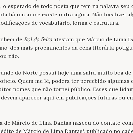
s, o esperado de todo poeta que tem na palavra seu 
nta há um ano e existe outra agora. Não localizei a
dificações de vocabulário, forma e estrutura.
onheci de
Rol da feira
atestam que Márcio de Lima Da
mo, dos mais proeminentes da cena literária potigua
 ou não.
rande do Norte possui hoje uma safra muito boa de
fício. Quem me lê, poderá ter percebido algumas 
uitos nomes que não tornei público. Esses que lid
a devem aparecer aqui em publicações futuras ou e
ra de Márcio de Lima Dantas nasceu do contato co
inédito de Márcio de Lima Dantas", publicado no ca