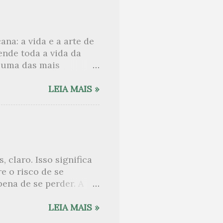
das mais remotas
 escolar no 3º ano
. Nem Salomão, com
ana: a vida e a arte de
ha lido este evangelho
eende toda a vida da
ua beleza. Na primeira
e uma das mais
iversos papéis-chave
e 1950 e 1960. Sylvia
LEIA MAIS »
le capaz de seduzir
nhecer o poeta Ted
s Estados Unidos, foi
w . Nos anos de 1950
selle e passou uma
 claro. Isso significa
las deram composição
e o risco de se
 professor de
pena de se perder. A
 de Joyce. Conduz o
as narrativas. Joyce é
LEIA MAIS »
e serve mais ou menos