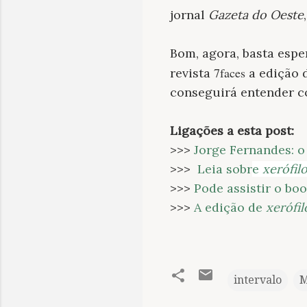
jornal
Gazeta do Oeste
Bom, agora, basta espe
7faces
revista
a edição 
conseguirá entender co
Ligações a esta post:
>>>
Jorge Fernandes: o
>>>
Leia sobr
e
xerófil
>>>
Pode assistir o bo
>>>
A edição de
xerófil
intervalo
M