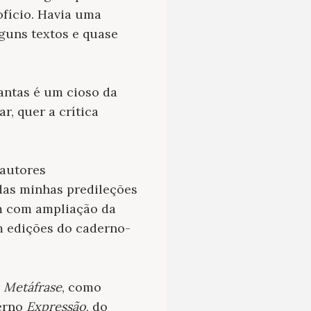
ofício. Havia uma
lguns textos e quase
ntas é um cioso da
r, quer a crítica
 autores
das minhas predileções
am com ampliação da
m edições do caderno-
m
Metáfrase
, como
derno
Expressão
, do