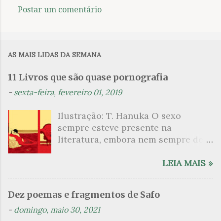
Postar um comentário
C
o
m
AS MAIS LIDAS DA SEMANA
e
n
11 Livros que são quase pornografia
t
-
sexta-feira, fevereiro 01, 2019
á
Ilustração: T. Hanuka O sexo
r
sempre esteve presente na
i
literatura, embora nem sempre de
o
maneira explícita. Há escritores
s
que mergulharam em sua própria
LEIA MAIS »
sexualidade como se a arte pudesse
ser campo para um exercício
Dez poemas e fragmentos de Safo
psicanalítico e findaram por revelar
-
domingo, maio 30, 2021
a partir dessa intimidade o lado