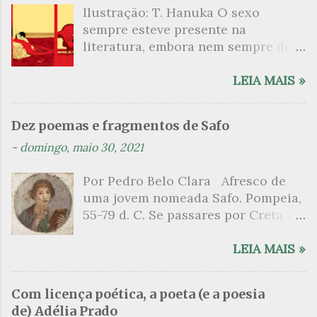
Ilustração: T. Hanuka O sexo
r
sempre esteve presente na
i
literatura, embora nem sempre de
o
maneira explícita. Há escritores
s
que mergulharam em sua própria
LEIA MAIS »
sexualidade como se a arte pudesse
ser campo para um exercício
Dez poemas e fragmentos de Safo
psicanalítico e findaram por revelar
-
domingo, maio 30, 2021
a partir dessa intimidade o lado
mais escuro sobre. Esta lista
Por Pedro Belo Clara Afresco de
apresenta um conjunto de livros
uma jovem nomeada Safo. Pompeia,
nos quais os escritores se
55-79 d. C. Se passares por Creta 1
desnudam, livros que dispensam o
vem ao templo sagrado, onde mais
pudor para narrar cenas de elevado
grato é o pomar de macieiras e do
LEIA MAIS »
tom. Christine Angot, até o presente
altar sobe um perfume de incenso.
uma romancista francesa quase
Aqui, onde a sombra é a das rosas,
desconhecida no Brasil embora
Com licença poética, a poeta (e a poesia
no meio dos ramos escorre a água,
tenha sido autora de um livro
de) Adélia Prado
e no rumor das folhas vem o sono.