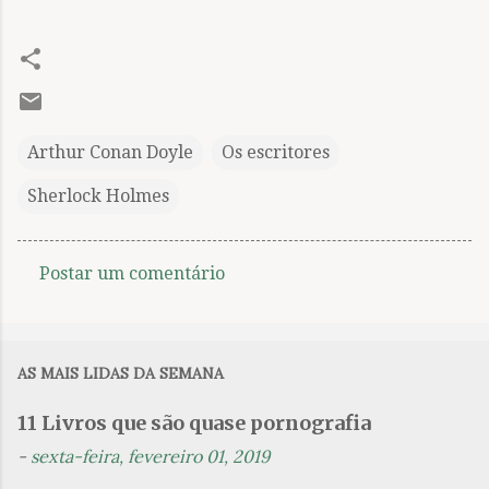
Arthur Conan Doyle
Os escritores
Sherlock Holmes
Postar um comentário
C
o
m
AS MAIS LIDAS DA SEMANA
e
n
11 Livros que são quase pornografia
t
-
sexta-feira, fevereiro 01, 2019
á