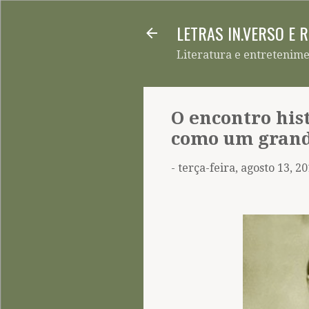
LETRAS IN.VERSO E 
Literatura e entretenim
O encontro his
como um grand
-
terça-feira, agosto 13, 2