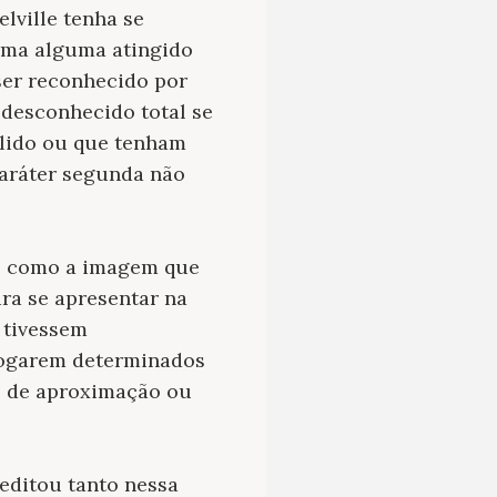
lville tenha se
rma alguma atingido
 ser reconhecido por
 desconhecido total se
e lido ou que tenham
caráter segunda não
al como a imagem que
ara se apresentar na
 tivessem
alogarem determinados
el de aproximação ou
editou tanto nessa