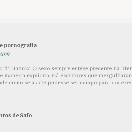
se pornografia
 2019
ão: T. Hanuka O sexo sempre esteve presente na lit
e maneira explícita. Há escritores que mergulhara
ade como se a arte pudesse ser campo para um exerc
por revelar a partir dessa intimidade o lado mais es
 um conjunto de livros nos quais os escritores se 
m o pudor para narrar cenas de elevado tom. Christi
 uma romancista francesa quase desconhecida no B
tos de Safo
ora de um livro chamado Pourquoi le Brésil ?, tem 
s figuras que se filiam à tradição da qual faz part
999, ela publica L’Inceste , a obra pela qual sempre