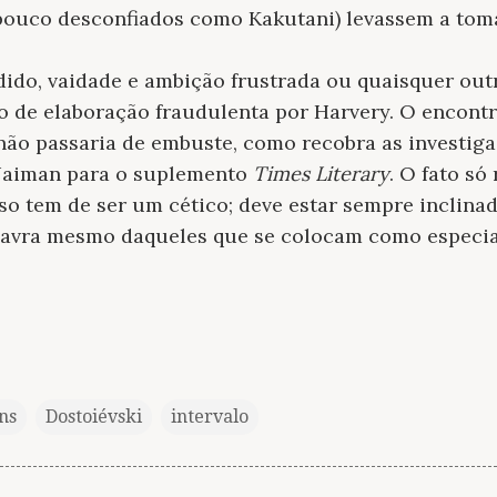
pouco desconfiados como Kakutani) levassem a tom
rdido, vaidade e ambição frustrada ou quaisquer out
o de elaboração fraudulenta por Harvery. O encontr
 não passaria de embuste, como recobra as investiga
 Naiman para o suplemento
Times Literary
. O fato só
so tem de ser um cético; deve estar sempre inclinad
alavra mesmo daqueles que se colocam como especia
ns
Dostoiévski
intervalo