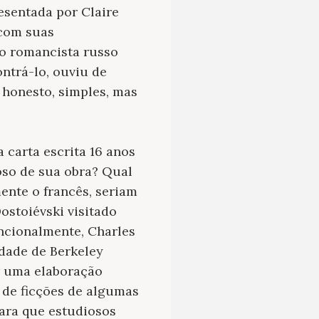
resentada por Claire
 com suas
 o romancista russo
ntrá-lo, ouviu de
 honesto, simples, mas
carta escrita 16 anos
oso de sua obra? Qual
ente o francês, seriam
ostoiévski visitado
encionalmente, Charles
idade de Berkeley
r uma elaboração
o de ficções de algumas
para que estudiosos