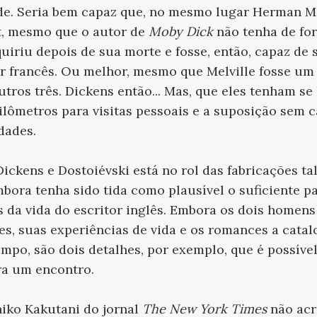
de. Seria bem capaz que, no mesmo lugar Herman Me
t, mesmo que o autor de
Moby Dick
não tenha de fo
uiriu depois de sua morte e fosse, então, capaz de
r francês. Ou melhor, mesmo que Melville fosse um
utros três. Dickens então... Mas, que eles tenham s
ilômetros para visitas pessoais e a suposição sem 
dades.
ickens e Dostoiévski está no rol das fabricações t
mbora tenha sido tida como plausível o suficiente p
 da vida do escritor inglês. Embora os dois homens
tes, suas experiências de vida e os romances a cat
empo, são dois detalhes, por exemplo, que é possív
ra um encontro.
chiko Kakutani do jornal
The New York Times
não acr