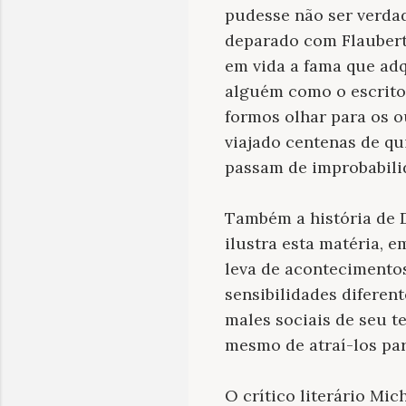
pudesse não ser verda
deparado com Flauber
em vida a fama que adq
alguém como o escrito
formos olhar para os o
viajado centenas de qu
passam de improbabili
Também a história de D
ilustra esta matéria, e
leva de acontecimentos
sensibilidades diferen
males sociais de seu t
mesmo de atraí-los pa
O crítico literário Mi