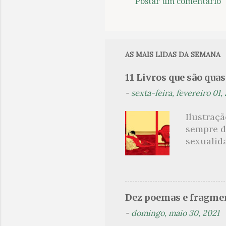
Postar um comentário
C
o
m
e
AS MAIS LIDAS DA SEMANA
n
11 Livros que são qua
t
-
sexta-feira, fevereiro 01,
á
r
Ilustraç
i
sempre d
o
sexualid
findaram 
s
apresenta
dispensa
presente
Dez poemas e fragmen
sido aut
-
domingo, maio 30, 2021
principai
Nin. Em 1