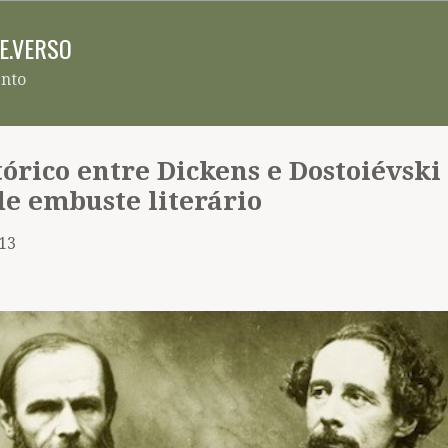
Pular para o conteúdo principal
RE.VERSO
ento
tórico entre Dickens e Dostoiévski
e embuste literário
013