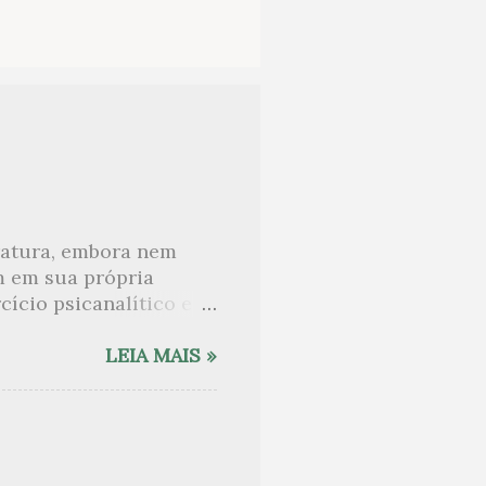
eratura, embora nem
m em sua própria
ício psicanalítico e
curo sobre. Esta lista
desnudam, livros que
LEIA MAIS »
ne Angot, até o
rasil embora tenha
sido lida como uma das
e nomes como o de Anaïs
 tem sido lembrada, por