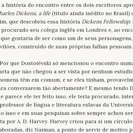
 a história do encontro entre os dois escritores ap
harles Dickens, a life
(título ainda inédito no Brasil)
im, que descobriu essa história
Dickens Fellowship
:
 procurado seu colega inglês em Londres e, ao enco
 que gostaria de ser como um de seus personagens,
vilões, construído de suas próprias falhas pessoais.
 Por que Dostoiévski só mencionou o encontro numa 
arta que não chegou a ser vista por nenhum estudi
 homens têm em comum, e se eles tinham, provavelm
para conversarem tão abertamente? E mesmo tendo D
 parece ele ter feito isso, ele teria procurado, int
professor de língua e literatura eslavas da Univers
o isso e em suas pesquisas sobre sempre achou se
ta por A. D. Harvey. Harvey criou para si um círcul
aboradas, diz Naiman, a ponto de servir de motivo 