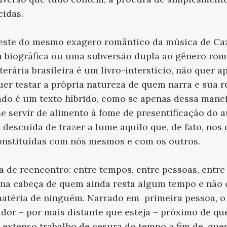
cidas.
este do mesmo exagero romântico da música de Caz
a biográfica ou uma subversão dupla ao gênero roma
terária brasileira é um livro-interstício, não quer a
r testar a própria natureza de quem narra e sua re
ado é um texto híbrido, como se apenas dessa manei
e servir de alimento à fome de presentificação do a
 descuida de trazer a lume aquilo que, de fato, nos c
constituídas com nós mesmos e com os outros.
a de reencontro: entre tempos, entre pessoas, entre 
na cabeça de quem ainda resta algum tempo e não q
atéria de ninguém. Narrado em primeira pessoa, 
ador – por mais distante que esteja – próximo de qu
 extenso trabalho de cesura do tempo a fim de, que