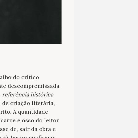
alho do crítico
mente descompromissada
s
referência histórica
e criação literária,
rito. A quantidade
carne e osso do leitor
se de, sair da obra e
 vê-las ou confirmar