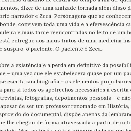
mentos, dizer de uma amizade tornada além disso d
óprio narrador e Zeca. Personagens que se conhece
bonde, convivem toda uma vida e a efervescência cu
asileira e mais tarde reencontradas no leito de um 
, está entregue aos maus tratos de uma medicina ins
o suspiro, o paciente. O paciente é Zeca.
bre a existência e a perda em definitivo da possibi
-se
–
uma vez que ele estabelecera quase por um pa
se escrita sua biografia
–
os elementos propulsores
 para si todos os apetrechos necessários à escrita
entrevistas, fotografias, depoimentos pessoais – e n
 apesar de ser um professor renomado em História,
sprovido do documental, dispõe apenas da lembranç
e lhe chegou de forma atravessada a partir de outr
dois. Mas, ao invés, de ir à procura de fazer um l