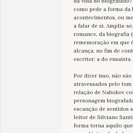
da vida do biografado?
como pede a forma da b
acontecimentos, ou me
a falar de si. Amplia-s
romance, da biografia 
rememoração em que é i
alcança, no fim de cont
escritor: a do ensaísta.
Por dizer isso, não sã
atravessados pelo tom
relação de Nabokov com
personagem biografada
escanção de sentidos 
leitor de Silviano San
forma torna aquilo qu