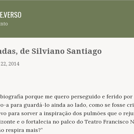
Pular para o conteúdo principal
RE.VERSO
ento
adas, de Silviano Santiago
 22, 2014
 biografia porque me quero perseguido e ferido po
evo-a para guardá-lo ainda ao lado, como se fosse 
vo para sorver a inspiração dos pulmões que o rej
izonte e o fortalecia no palco do Teatro Francisco
ão respira mais?
”