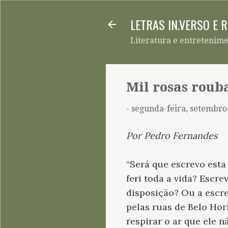
LETRAS IN.VERSO E 
Literatura e entretenim
Mil rosas roub
-
segunda-feira, setembro
Por Pedro Fernandes
“Será que escrevo esta
feri toda a vida? Escr
disposição? Ou a escre
pelas ruas de Belo Hor
respirar o ar que ele n