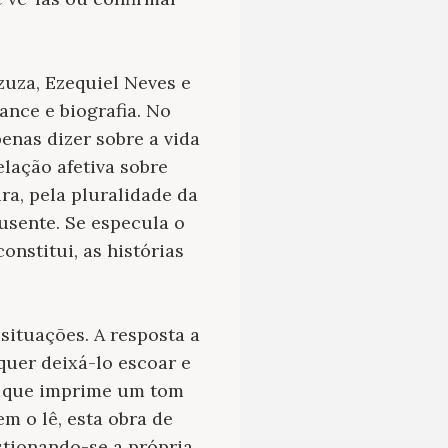
uza, Ezequiel Neves e
nce e biografia. No
penas dizer sobre a vida
lação afetiva sobre
ra, pela pluralidade da
usente. Se especula o
onstitui, as histórias
situações. A resposta a
uer deixá-lo escoar e
o que imprime um tom
em o lê, esta obra de
stionando-se a própria