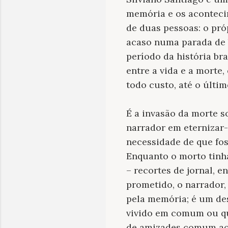
memória e os aconteci
de duas pessoas: o pr
acaso numa parada de 
período da história br
entre a vida e a morte
todo custo, até o últim
É a invasão da morte so
narrador em eternizar
necessidade de que fos
Enquanto o morto tinha
– recortes de jornal, 
prometido, o narrador,
pela memória; é um de
vivido em comum ou qu
de amizades comum aos 