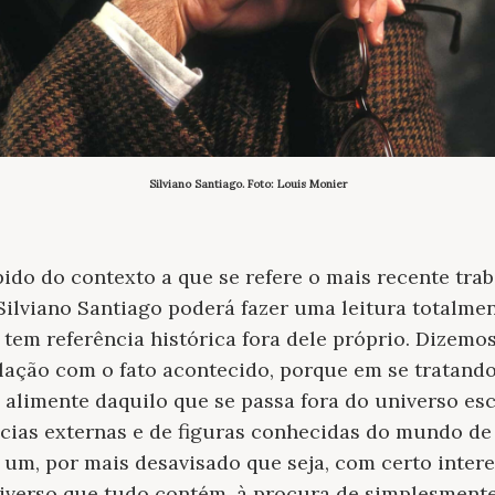
Silviano Santiago. Foto: Louis Monier
pido do contexto a que se refere o mais recente trab
 Silviano Santiago poderá fazer uma leitura total
o tem referência histórica fora dele próprio. Dizemo
ção com o fato acontecido, porque em se tratando d
 alimente daquilo que se passa fora do universo esc
ências externas e de figuras conhecidas do mundo de 
um, por mais desavisado que seja, com certo interes
niverso que tudo contém, à procura de simplesmente