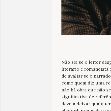
Não sei se o leitor des
literário e romancista
de avaliar se o narrad
como quem diz uma rela
não há obra que não se
significativa de refer
devem deixar qualquer 
chafurdar na
web
, o u