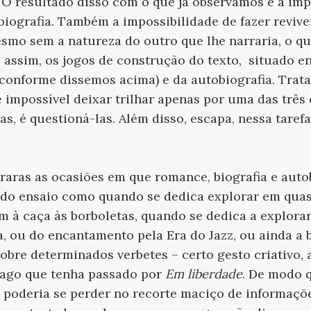
 O resultado disso com o que já observamos é a imp
iografia. Também a impossibilidade de fazer revive
smo sem a natureza do outro que lhe narraria, o qu
e, assim, os jogos de construção do texto, situado en
(conforme dissemos acima) e da autobiografia. Trat
mpossível deixar trilhar apenas por uma das três 
as, é questioná-las. Além disso, escapa, nessa tare
o raras as ocasiões em que romance, biografia e auto
 do ensaio como quando se dedica explorar em quas
 à caça às borboletas, quando se dedica a explorar
, ou do encantamento pela Era do Jazz, ou ainda a 
sobre determinados verbetes
– certo gesto criativo, 
tiago que tenha passado por
Em liberdade
.
De modo qu
e poderia se perder no recorte maciço de informaç