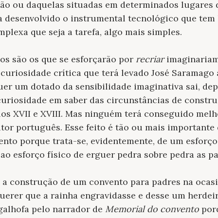
ção ou daquelas situadas em determinados lugares 
desenvolvido o instrumental tecnológico que tem h
mplexa que seja a tarefa, algo mais simples.
os são os que se esforçarão por
recriar
imaginariam
 curiosidade crítica que terá levado José Saramago
quer um dotado da sensibilidade imaginativa sai, dep
curiosidade em saber das circunstâncias de constru
os XVII e XVIII. Mas ninguém terá conseguido melho
tor português. Esse feito é tão ou mais importante 
to porque trata-se, evidentemente, de um esforço 
o esforço físico de erguer pedra sobre pedra as p
 a construção de um convento para padres na ocasi
querer que a rainha engravidasse e desse um herdei
galhofa pelo narrador de
Memorial do convento
por