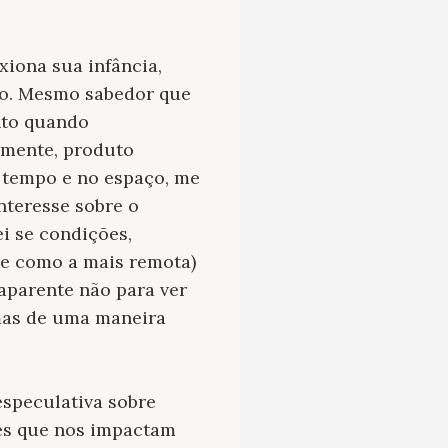
exiona sua infância,
do. Mesmo sabedor que
nto quando
amente, produto
o tempo e no espaço, me
nteresse sobre o
i se condições,
ece como a mais remota)
 aparente não para ver
 mas de uma maneira
especulativa sobre
ões que nos impactam