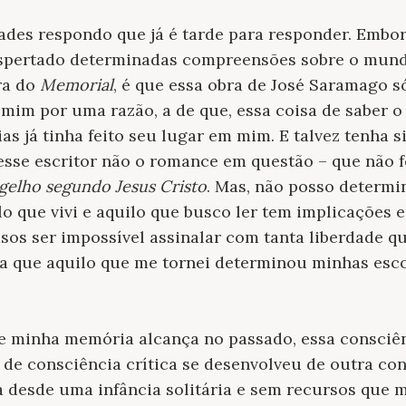
ades respondo que já é tarde para responder. Embor
espertado determinadas compreensões sobre o mun
ra do
Memorial
, é que essa obra de José Saramago s
mim por uma razão, a de que, essa coisa de saber o
s já tinha feito seu lugar em mim. E talvez tenha s
sse escritor não o romance em questão – que não fo
gelho segundo Jesus Cristo
. Mas, não posso determ
lo que vivi e aquilo que busco ler tem implicações 
sos ser impossível assinalar com tanta liberdade qu
da que aquilo que me tornei determinou minhas esco
de minha memória alcança no passado, essa consciên
de consciência crítica se desenvolveu de outra con
a desde uma infância solitária e sem recursos que m