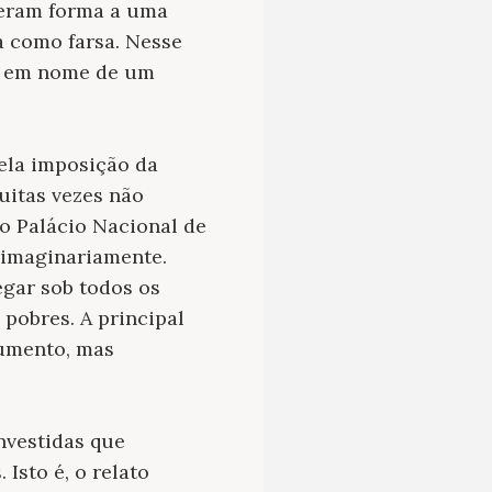
deram forma a uma
a como farsa. Nesse
ada em nome de um
ela imposição da
uitas vezes não
o Palácio Nacional de
 imaginariamente.
egar sob todos os
pobres. A principal
numento, mas
nvestidas que
Isto é, o relato