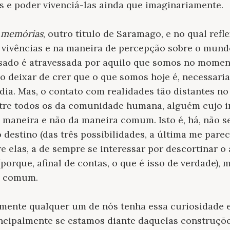
 e poder vivenciá-las ainda que imaginariamente.
 memórias
, outro título de Saramago, e no qual refl
 vivências e na maneira de percepção sobre o mun
sado é atravessada por aquilo que somos no mome
o deixar de crer que o que somos hoje é, necessari
ia. Mas, o contato com realidades tão distantes n
ntre todos os da comunidade humana, alguém cujo i
 maneira e não da maneira comum. Isto é, há, não se
o destino (das três possibilidades, a última me par
re elas, a de sempre se interessar por descortinar o
porque, afinal de contas, o que é isso de verdade),
ia comum.
lmente qualquer um de nós tenha essa curiosidade 
rincipalmente se estamos diante daquelas construç