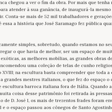
nca chegou a ver o fim da obra. Por mais que tenha 
 para atender à sua ganância, de inaugurá-la mesmo
r. Conta-se mais de 52 mil trabalhadores e geraçõe
 é essa a história que José Saramago fez pública qu
camente simples, sobretudo, quando estamos no seu 
gregar o que havia de melhor, ser um espaço de mui
exóticas, as melhores mobílias, as grandes obras de
 encomendou uma coleção de telas de cunho religio
o XVIII; na escultura basta compreender que toda a 
a grandes mestres italianos, o que fez do espaço o
e escultura barroca italiana fora de Itália. Quando a
muita coisa desse patrimônio foi retirada às pressas
do de D. José I, os mais de trezentos frades foram e
l e o espaço passou aos cônegos de Santo Agostinh