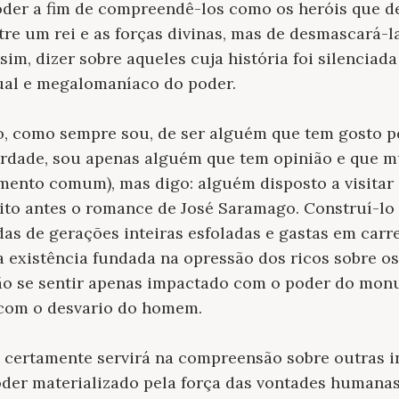
oder a fim de compreendê-los como os heróis que 
e um rei e as forças divinas, mas de desmascará-l
 sim, dizer sobre aqueles cuja história foi silenci
dual e megalomaníaco do poder.
o, como sempre sou, de ser alguém que tem gosto p
erdade, sou apenas alguém que tem opinião e que m
nto comum), mas digo: alguém disposto a visitar 
ito antes o romance de José Saramago. Construí-lo
idas de gerações inteiras esfoladas e gastas em carr
 existência fundada na opressão dos ricos sobre os 
 não se sentir apenas impactado com o poder do mo
com o desvario do homem.
 certamente servirá na compreensão sobre outras i
er materializado pela força das vontades humanas. 