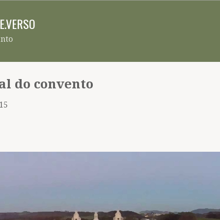
Pular para o conteúdo principal
RE.VERSO
ento
l do convento
015