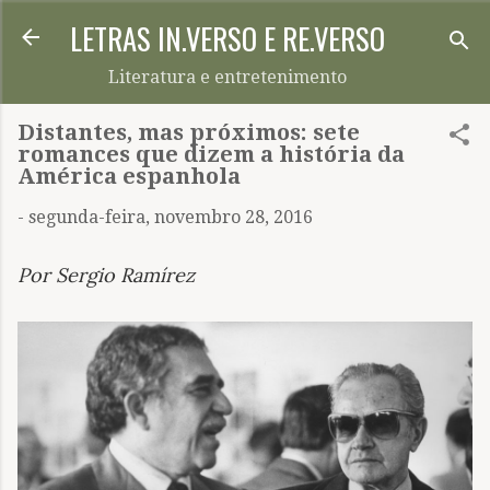
LETRAS IN.VERSO E RE.VERSO
Pular para o conteúdo principal
Literatura e entretenimento
Distantes, mas próximos: sete
romances que dizem a história da
América espanhola
-
segunda-feira, novembro 28, 2016
Por Sergio Ramírez