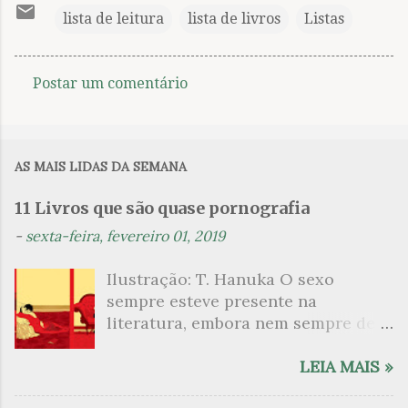
lista de leitura
lista de livros
Listas
Postar um comentário
C
o
m
AS MAIS LIDAS DA SEMANA
e
n
11 Livros que são quase pornografia
t
-
sexta-feira, fevereiro 01, 2019
á
Ilustração: T. Hanuka O sexo
r
sempre esteve presente na
i
literatura, embora nem sempre de
o
maneira explícita. Há escritores
s
que mergulharam em sua própria
LEIA MAIS »
sexualidade como se a arte pudesse