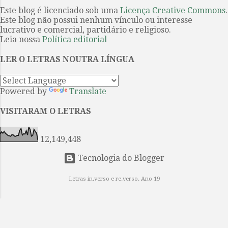
de Listerdale . O filme o primeiro
templos dos deuses apelando ao
Este blog é licenciado sob uma
Licença Creative Commons
.
sobre uma obra de Agatha Christie
Este blog não possui nenhum vínculo ou interesse
culto. Um estremecimento
a ser produzido int...
lucrativo e comercial, partidário e religioso.
percorreu o infinito mundo das
Leia nossa
Política editorial
estrelas E os nossos olhos
encheram-se de lágrimas.
LER O LETRAS NOUTRA LÍNGUA
INTERMINÁVEL AMOR Parece-me
que te amei de inúmeras maneiras,
Powered by
Translate
inúmeras vezes, Na vida após vida,
em eras após eras eternamente. O
VISITARAM O LETRAS
meu coração enfeitiçado fez e
voltou a fazer o colar das canções
12,149,448
Que tomaste como uma pre...
Tecnologia do Blogger
Letras in.verso e re.verso. Ano 19