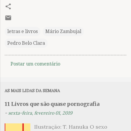
letras e livros
Mário Zambujal
Pedro Belo Clara
Postar um comentário
C
o
m
AS MAIS LIDAS DA SEMANA
e
n
11 Livros que são quase pornografia
t
-
sexta-feira, fevereiro 01, 2019
á
Ilustração: T. Hanuka O sexo
r