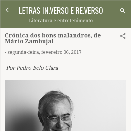
LETRAS IN.VERSO E RE.VERSO
Pular para o conteúdo principal
Literatura e entretenimento
Crónica dos bons malandros, de
Mário Zambujal
-
segunda-feira, fevereiro 06, 2017
Por Pedro Belo Clara