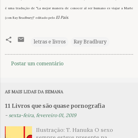
é uma tradução de "La mejor manera de conocer al ser humano es viajar a Marte
El País
(con Ray Bradbury)" editado pelo
.
letras e livros
Ray Bradbury
Postar um comentário
C
o
m
AS MAIS LIDAS DA SEMANA
e
n
11 Livros que são quase pornografia
t
-
sexta-feira, fevereiro 01, 2019
á
Ilustração: T. Hanuka O sexo
r
sempre esteve presente na