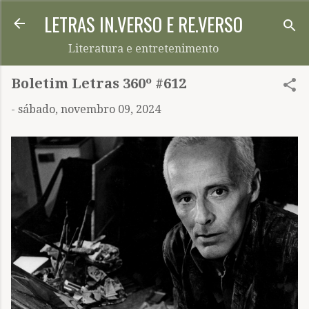
LETRAS IN.VERSO E RE.VERSO
Pular para o conteúdo principal
Literatura e entretenimento
Boletim Letras 360º #612
-
sábado, novembro 09, 2024