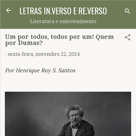
LETRAS IN.VERSO E RE.VERSO
Pular para o conteúdo principal
Literatura e entretenimento
Um por todos, todos por um! Quem
por Dumas?
-
sexta-feira, novembro 22, 2024
Por Henrique Ruy S. San
tos