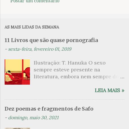
Postar um comentário
C
o
m
AS MAIS LIDAS DA SEMANA
e
n
11 Livros que são quase pornografia
t
-
sexta-feira, fevereiro 01, 2019
á
Ilustração: T. Hanuka O sexo
r
sempre esteve presente na
i
literatura, embora nem sempre de
o
maneira explícita. Há escritores
s
que mergulharam em sua própria
LEIA MAIS »
sexualidade como se a arte pudesse
ser campo para um exercício
Dez poemas e fragmentos de Safo
psicanalítico e findaram por revelar
-
domingo, maio 30, 2021
a partir dessa intimidade o lado
mais escuro sobre. Esta lista