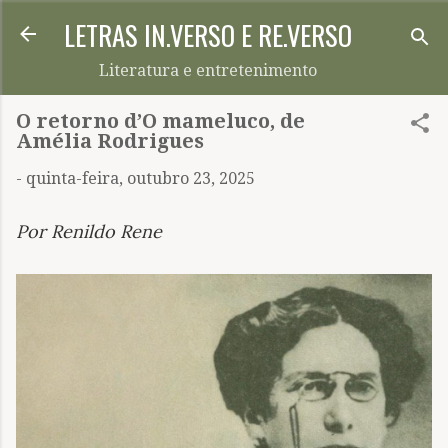
LETRAS IN.VERSO E RE.VERSO
Pular para o conteúdo principal
Literatura e entretenimento
O retorno d’O mameluco, de
Amélia Rodrigues
-
quinta-feira, outubro 23, 2025
Por Renildo Rene