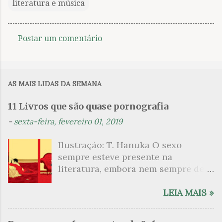
literatura e música
Postar um comentário
C
o
m
AS MAIS LIDAS DA SEMANA
e
n
11 Livros que são quase pornografia
t
-
sexta-feira, fevereiro 01, 2019
á
Ilustração: T. Hanuka O sexo
r
sempre esteve presente na
i
literatura, embora nem sempre de
o
maneira explícita. Há escritores
s
que mergulharam em sua própria
LEIA MAIS »
sexualidade como se a arte pudesse
ser campo para um exercício