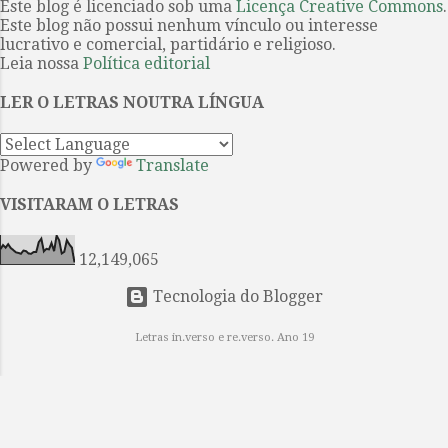
templos dos deuses apelando ao
Este blog é licenciado sob uma
Licença Creative Commons
.
sobre uma obra de Agatha Christie
Este blog não possui nenhum vínculo ou interesse
culto. Um estremecimento
a ser produzido int...
lucrativo e comercial, partidário e religioso.
percorreu o infinito mundo das
Leia nossa
Política editorial
estrelas E os nossos olhos
encheram-se de lágrimas.
LER O LETRAS NOUTRA LÍNGUA
INTERMINÁVEL AMOR Parece-me
que te amei de inúmeras maneiras,
Powered by
Translate
inúmeras vezes, Na vida após vida,
em eras após eras eternamente. O
VISITARAM O LETRAS
meu coração enfeitiçado fez e
voltou a fazer o colar das canções
12,149,065
Que tomaste como uma pre...
Tecnologia do Blogger
Letras in.verso e re.verso. Ano 19