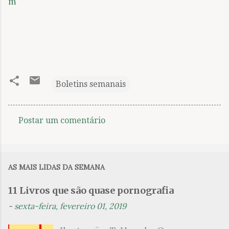
m
Boletins semanais
Postar um comentário
C
o
m
AS MAIS LIDAS DA SEMANA
e
n
11 Livros que são quase pornografia
t
-
sexta-feira, fevereiro 01, 2019
á