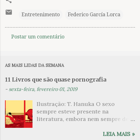
Entretenimento
Federico García Lorca
Postar um comentário
C
o
m
AS MAIS LIDAS DA SEMANA
e
n
11 Livros que são quase pornografia
t
-
sexta-feira, fevereiro 01, 2019
á
Ilustração: T. Hanuka O sexo
r
sempre esteve presente na
i
literatura, embora nem sempre de
o
maneira explícita. Há escritores
s
que mergulharam em sua própria
LEIA MAIS »