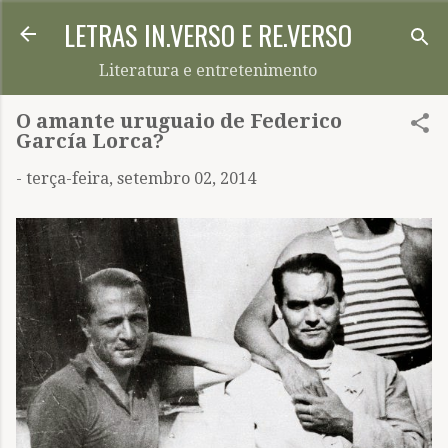
LETRAS IN.VERSO E RE.VERSO
Pular para o conteúdo principal
Literatura e entretenimento
O amante uruguaio de Federico
García Lorca?
-
terça-feira, setembro 02, 2014