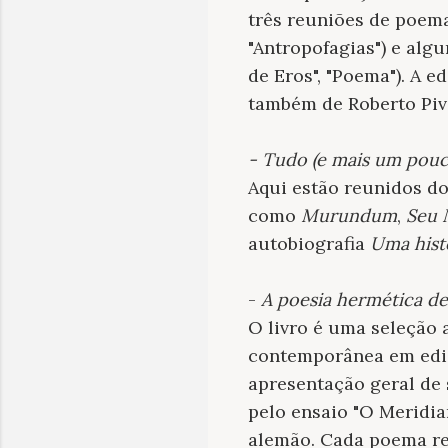
três reuniões de poem
"Antropofagias") e algu
de Eros", "Poema"). A 
também de Roberto Piv
- Tudo (e mais um pouco
Aqui estão reunidos do
como
Murundum
,
Seu 
autobiografia
Uma hist
-
A poesia hermética de
O livro é uma seleção 
contemporânea em ediç
apresentação geral de 
pelo ensaio "O Meridia
alemão. Cada poema rec