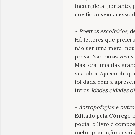
incompleta, portanto, 
que ficou sem acesso d
- Poemas
escolhidos
, d
Há leitores que prefer
não ser uma mera incur
prosa. Não raras vezes
Mas, era uma das grand
sua obra. Apesar de qu
foi dada com a apresen
livros
Idades cidades d
-
Antropofagias e outro
Editado pela Córrego n
poeta, o livro é compo
inclui produção ensaíst