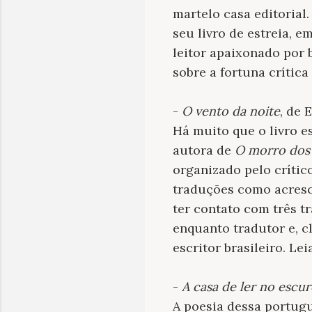
martelo casa editorial
seu livro de estreia, 
leitor apaixonado por 
sobre a fortuna crític
-
O vento da noite
, de 
Há muito que o livro e
autora de
O morro dos 
organizado pelo críti
traduções como acresc
ter contato com três t
enquanto tradutor e, cl
escritor brasileiro. Le
-
A casa de ler no escu
A poesia dessa portug