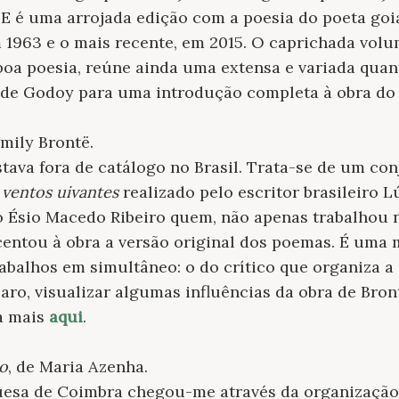
. E é uma arrojada edição com a poesia do poeta goi
em 1963 e o mais recente, em 2015. O caprichada volu
boa poesia, reúne ainda uma extensa e variada qua
a de Godoy para uma introdução completa à obra do 
Emily Brontë.
stava fora de catálogo no Brasil. Trata-se de um c
ventos uivantes
realizado pelo escritor brasileiro 
co Ésio Macedo Ribeiro quem, não apenas trabalhou 
entou à obra a versão original dos poemas. É uma 
rabalhos em simultâneo: o do crítico que organiza a
aro, visualizar algumas influências da obra de Bron
ia mais
aqui
.
ro
, de Maria Azenha.
uesa de Coimbra chegou-me através da organização