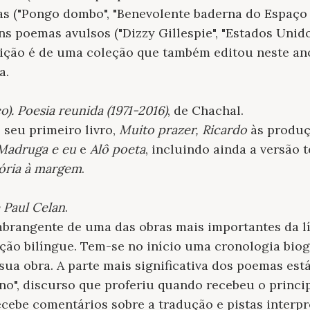
as ("Pongo dombo", "Benevolente baderna do Espaço
ns poemas avulsos ("Dizzy Gillespie", "Estados Unid
edição é de uma coleção que também editou neste an
a.
). Poesia reunida (1971-2016)
, de Chachal.
 seu primeiro livro,
Muito prazer, Ricardo
às produç
Madruga e eu
e
Alô poeta
, incluindo ainda a versão t
ória à margem
.
 Paul Celan
.
abrangente de uma das obras mais importantes da l
ão bilíngue. Tem-se no início uma cronologia biog
sua obra. A parte mais significativa dos poemas es
no", discurso que proferiu quando recebeu o princip
ebe comentários sobre a tradução e pistas interpret