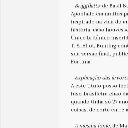
-
Briggflatts
, de Basil B
Apontado em muitos p
inspirado na vida do au
história, caso houves
Único britânico inseri
T. S. Eliot, Bunting c
sua versão final, publ
Fortuna.
-
Explicação das árvore
A este título posso inc
luso-brasileira chão d
quando tinha só 27 ano
coisas, de corte entre 
-
A mesma fome
, de Ma