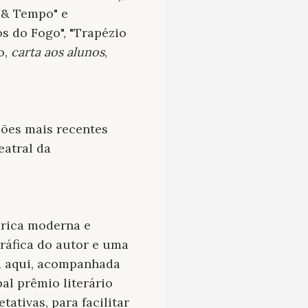
 & Tempo" e
os do Fogo", "Trapézio
o,
carta aos alunos
,
ões mais recentes
eatral da
írica moderna e
ráfica do autor e uma
tá aqui, acompanhada
al prêmio literário
ativas, para facilitar