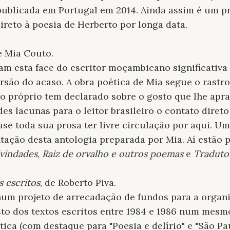
publicada em Portugal em 2014. Ainda assim é um pri
ireto à poesia de Herberto por longa data.
e Mia Couto.
iam esta face do escritor moçambicano significativa 
são do acaso. A obra poética de Mia segue o rastr
 o próprio tem declarado sobre o gosto que lhe apraz
es lacunas para o leitor brasileiro o contato diret
ase toda sua prosa ter livre circulação por aqui. U
tação desta antologia preparada por Mia. Aí estão
ivindades
,
Raiz de orvalho e outros poemas
e
Traduto
s escritos
, de Roberto Piva.
um projeto de arrecadação de fundos para a organi
sto dos textos escritos entre 1984 e 1986 num mes
ica (com destaque para "Poesia e delírio" e "São Pau