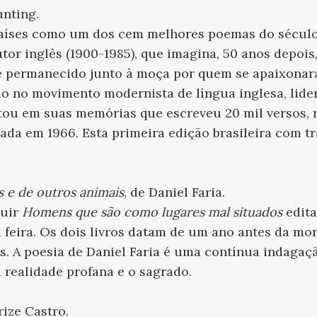
unting.
aíses como um dos cem melhores poemas do século
tor inglês (1900-1985), que imagina, 50 anos depois
se permanecido junto à moça por quem se apaixonara
do no movimento modernista de língua inglesa, lide
ontou em suas memórias que escreveu 20 mil versos, 
icada em 1966. Esta primeira edição brasileira com t
s e de outros animais
, de Daniel Faria.
luir
Homens que são como lugares mal situados
edita
a feira. Os dois livros datam de um ano antes da mo
s. A poesia de Daniel Faria é uma contínua indagaç
a realidade profana e o sagrado.
rize Castro.