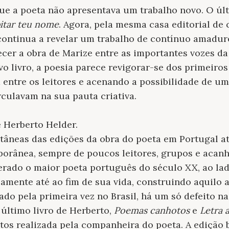
ue a poeta não apresentava um trabalho novo. O últ
itar teu nome
. Agora, pela mesma casa editorial de
e continua a revelar um trabalho de contínuo amadure
cer a obra de Marize entre as importantes vozes da 
o livro, a poesia parece revigorar-se dos primeir
 entre os leitores e acenando a possibilidade de u
rculavam na sua pauta criativa.
e Herberto Helder.
ntâneas das edições da obra do poeta em Portugal
orânea, sempre de poucos leitores, grupos e acanha
ado o maior poeta português do século XX, ao lad
amente até ao fim de sua vida, construindo aquilo
ado pela primeira vez no Brasil, há um só defeito na
último livro de Herberto,
Poemas canhotos
e
Letra 
itos realizada pela companheira do poeta. A edição 