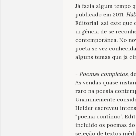
Já fazia algum tempo q
publicado em 2011,
Hab
Editorial, sai este qu
urgência de se reconhe
contemporânea. No nov
poeta se vez conhecida
alguns temas que já ci
-
Poemas completos
, d
As vendas quase insta
raro na poesia contemp
Unanimemente consider
Helder escreveu intens
“poema contínuo”. Edit
incluído os poemas do 
seleção de textos inéd