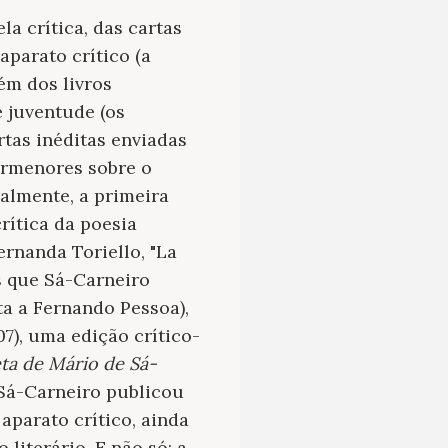
a crítica, das cartas
parato crítico (a
lém dos livros
e juventude (os
rtas inéditas enviadas
ormenores sobre o
almente, a primeira
rítica da poesia
rnanda Toriello, "La
s que Sá-Carneiro
a a Fernando Pessoa),
7), uma edição crítico-
ta de Mário de Sá-
Sá-Carneiro publicou
parato crítico, ainda
iterário. E não só: a