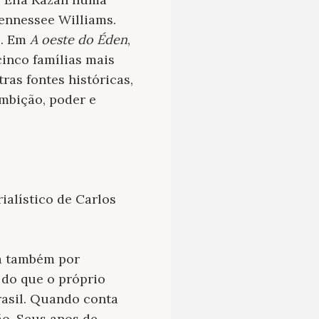
Tennessee Williams.
s. Em
A oeste do Éden
,
cinco famílias mais
ras fontes históricas,
mbição, poder e
alístico de Carlos
a também por
do que o próprio
rasil. Quando conta
ão. Seus anos de