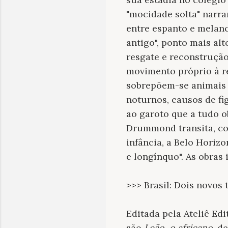
"mocidade solta" narra
entre espanto e melanc
antigo", ponto mais al
resgate e reconstrução
movimento próprio à r
sobrepõem-se animais e
noturnos, causos de fig
ao garoto que a tudo o
Drummond transita, co
infância, a Belo Horiz
e longínquo". As obras
>>> Brasil: Dois novos
Editada pela Ateliê Edi
são
Leão, o africano
, d