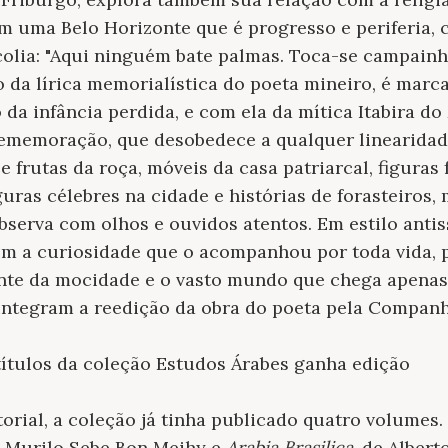
m uma Belo Horizonte que é progresso e periferia, 
olia: "Aqui ninguém bate palmas. Toca-se campainh
to da lírica memorialística do poeta mineiro, é marc
 da infância perdida, e com ela da mítica Itabira d
ememoração, que desobedece a qualquer linearidad
 frutas da roça, móveis da casa patriarcal, figuras 
uras célebres na cidade e histórias de forasteiros,
bserva com olhos e ouvidos atentos. Em estilo antis
m a curiosidade que o acompanhou por toda vida, p
onte da mocidade e o vasto mundo que chega apenas p
 integram a reedição da obra do poeta pela Companh
 títulos da coleção Estudos Árabes ganha edição
torial, a coleção já tinha publicado quatro volumes.
e Murilo Sebe Bon Meihy e
Arabia Brasilica
, de Alber