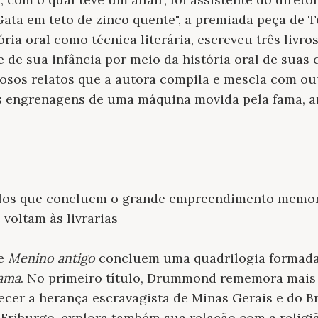
ata em teto de zinco quente", a premiada peça de 
ória oral como técnica literária, escreveu três livro
e de sua infância por meio da história oral de suas 
osos relatos que a autora compila e mescla com out
 as engrenagens de uma máquina movida pela fama, a
ítulos que concluem o grande empreendimento memori
oltam às livrarias
e
Menino antigo
concluem uma quadrilogia formad
 ama
. No primeiro título, Drummond rememora mais 
cer a herança escravagista de Minas Gerais e do B
 Friburgo, explora também sua relação com a religi