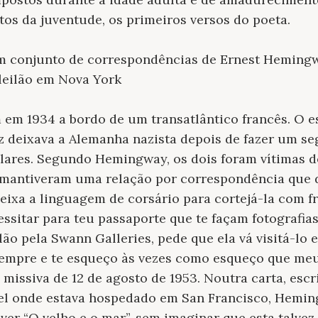
xtos da juventude, os primeiros versos do poeta.
m conjunto de correspondências de Ernest Hemingwa
 leilão em Nova York
em 1934 a bordo de um transatlântico francês. O e
triz deixava a Alemanha nazista depois de fazer um s
dólares. Segundo Hemingway, os dois foram vítimas 
s mantiveram uma relação por correspondência que 
 deixa a linguagem de corsário para cortejá-la com f
essitar para teu passaporte que te façam fotografia
ilão pela Swann Galleries, pede que ela vá visitá-lo 
 sempre e te esqueço às vezes como esqueço que me
 missiva de 12 de agosto de 1953. Noutra carta, escr
l onde estava hospedado em San Francisco, Heming
ver “O velho e o mar”, sem imaginar que esta talvez 