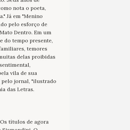
como nota o poeta,
a." Já em "Menino
ado pelo esforço de
o Mato Dentro. Em um
e do tempo presente,
familiares, temores
 muitas delas proibidas
sentimental,
ela vila de sua
elo jornal, "ilustrado
ia das Letras.
 Os títulos de agora
to Sismondini. O