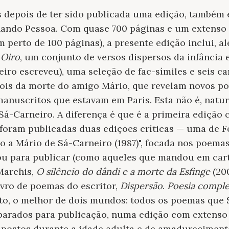
s depois de ter sido publicada uma edição, também el
nando Pessoa. Com quase 700 páginas e um extenso a
m perto de 100 páginas), a presente edição inclui, a
 Oiro
, um conjunto de versos dispersos da infância 
iro escreveu), uma seleção de fac-símiles e seis ca
ois da morte do amigo Mário, que revelam novos p
nuscritos que estavam em Paris. Esta não é, natur
á-Carneiro. A diferença é que é a primeira edição c
 foram publicadas duas edições críticas — uma de Fe
io a Mário de Sá-Carneiro (1987)", focada nos poema
ou para publicar (como aqueles que mandou em cart
Marchis,
O silêncio do dândi e a morte da Esfinge
(200
ivro de poemas do escritor,
Dispersão
.
Poesia comple
to, o melhor de dois mundos: todos os poemas que 
parados para publicação, numa edição com extenso a
ostos durante a idade adulta e de amadurecimento l