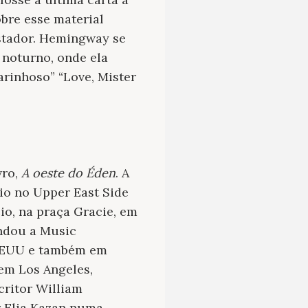
obre esse material
stador. Hemingway se
 noturno, onde ela
arinhoso” “Love, Mister
vro,
A oeste do Éden
. A
dio no Upper East Side
io, na praça Gracie, em
undou a Music
 EEUU e também em
em Los Angeles,
scritor William
or Elia Kazan numa