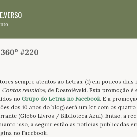
Pular para o conteúdo principal
RE.VERSO
ento
 360º #220
tores sempre atentos ao Letras: (1) em poucos dias 
e
Contos reunidos
, de Dostoiévski. Esta promoção é 
nidos no
Grupo do Letras no Facebook
. E a promoçã
ões dos 10 anos do blog) será um kit com os quatro 
rrante (Globo Livros / Biblioteca Azul). Então, a r
uanto isso, a seguir estão as notícias publicadas
ágina no Facebook.