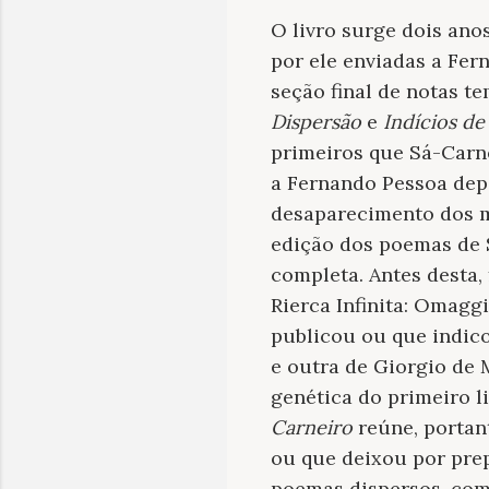
O livro surge dois ano
por ele enviadas a Fer
seção final de notas te
Dispersão
e
Indícios de
primeiros que Sá-Carne
a Fernando Pessoa dep
desaparecimento dos ma
edição dos poemas de S
completa. Antes desta,
Rierca Infinita: Omagg
publicou ou que indic
e outra de Giorgio de 
genética do primeiro l
Carneiro
reúne, portan
ou que deixou por pre
poemas dispersos, comp