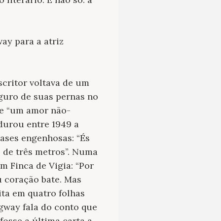
y para a atriz
scritor voltava de um
eguro de suas pernas no
de “um amor não-
durou entre 1949 a
rases engenhosas: “És
s de três metros”. Numa
em Finca de Vigia: “Por
u coração bate. Mas
ita em quatro folhas
way fala do conto que
fosse a última carta a