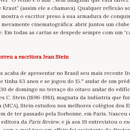
le Kraut” (assim ele a chamava). Qualquer reflexão s
 mostra o escritor preso à sua armadura de conqui
 meramente cinematográfica: abrir juntos um clube
te. Em todas as cartas se despede sempre com um “c
rreu a escritora Jean Stein
 acaba de apresentar no Brasil seu mais recente li
e tinha 83 anos e se jogou do 15.º andar de um pré
h30 de domingo no terraço do oitavo andar do edifíc
les C. Stein (1896-1981), magnata da indústria que f
a (MCA), Stein estudou nos melhores colégios dos
ém de ter passado pela Sorbonne, em Paris. Nasceu 
i editora da
Paris Review
, e já aos 19 entrevistou o e
 com o qual teve um affair; foi assistente do diret