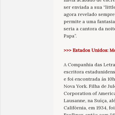
ser enviada a sua “litt
agora revelado sempre
permite a uma fantasia
seria a cantora da noi
Papa”.
>>> Estados Unidos: Mo
A Companhia das Letras
escritora estadunidens
e foi encontrada às 10
Nova York. Filha de Ju
Corporation of Americ
Lausanne, na Suíça, al
Califórnia, em 1934, fo
Faulkner, então com 56,