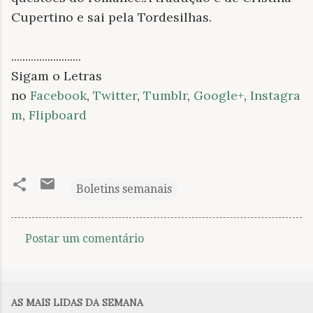
Cupertino e sai pela Tordesilhas.
.........................
Sigam o Letras
no
Facebook
,
Twitter
,
Tumblr
,
Google+
,
Instagra
m
,
Flipboard
Boletins semanais
Postar um comentário
C
o
m
AS MAIS LIDAS DA SEMANA
e