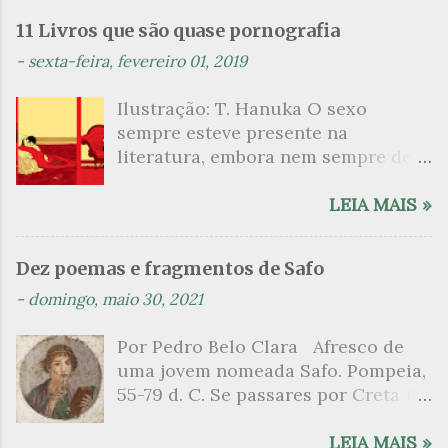
n
11 Livros que são quase pornografia
t
-
sexta-feira, fevereiro 01, 2019
á
Ilustração: T. Hanuka O sexo
r
sempre esteve presente na
i
literatura, embora nem sempre de
o
maneira explícita. Há escritores
s
que mergulharam em sua própria
LEIA MAIS »
sexualidade como se a arte pudesse
ser campo para um exercício
Dez poemas e fragmentos de Safo
psicanalítico e findaram por revelar
-
domingo, maio 30, 2021
a partir dessa intimidade o lado
mais escuro sobre. Esta lista
Por Pedro Belo Clara Afresco de
apresenta um conjunto de livros
uma jovem nomeada Safo. Pompeia,
nos quais os escritores se
55-79 d. C. Se passares por Creta 1
desnudam, livros que dispensam o
vem ao templo sagrado, onde mais
pudor para narrar cenas de elevado
grato é o pomar de macieiras e do
LEIA MAIS »
tom. Christine Angot, até o presente