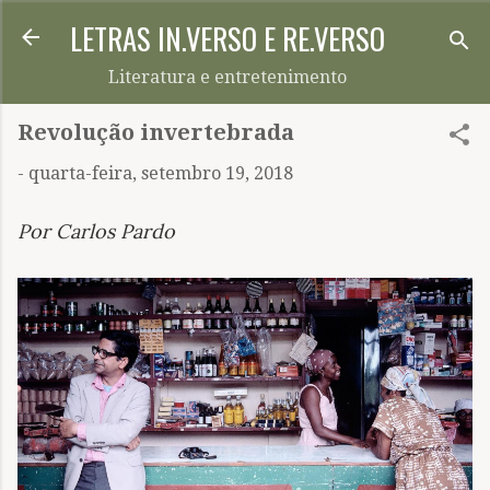
LETRAS IN.VERSO E RE.VERSO
Pular para o conteúdo principal
Literatura e entretenimento
Revolução invertebrada
-
quarta-feira, setembro 19, 2018
Por Carlos Pardo