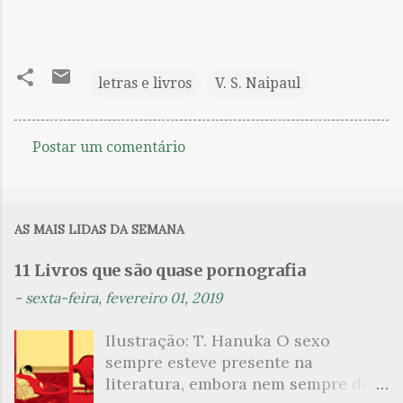
letras e livros
V. S. Naipaul
Postar um comentário
C
o
m
AS MAIS LIDAS DA SEMANA
e
n
11 Livros que são quase pornografia
t
-
sexta-feira, fevereiro 01, 2019
á
Ilustração: T. Hanuka O sexo
r
sempre esteve presente na
i
literatura, embora nem sempre de
o