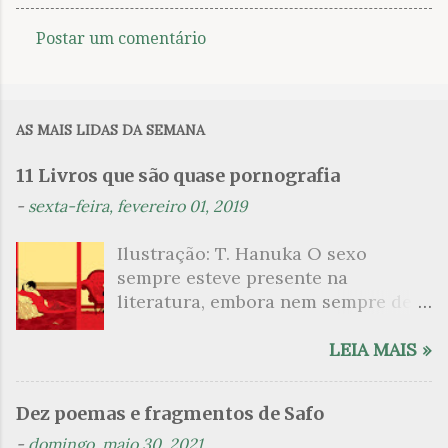
Postar um comentário
C
o
m
AS MAIS LIDAS DA SEMANA
e
n
11 Livros que são quase pornografia
t
-
sexta-feira, fevereiro 01, 2019
á
Ilustração: T. Hanuka O sexo
r
sempre esteve presente na
i
literatura, embora nem sempre de
o
maneira explícita. Há escritores
s
que mergulharam em sua própria
LEIA MAIS »
sexualidade como se a arte pudesse
ser campo para um exercício
Dez poemas e fragmentos de Safo
psicanalítico e findaram por revelar
-
domingo, maio 30, 2021
a partir dessa intimidade o lado