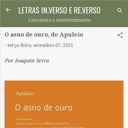
LETRAS IN.VERSO E RE.VERSO
Pular para o conteúdo principal
Literatura e entretenimento
O asno de ouro, de Apuleio
-
terça-feira, setembro 07, 2021
Por Joaquim Serra