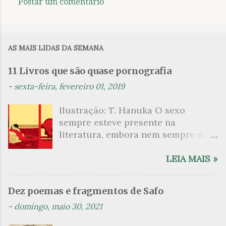
Postar um comentário
C
o
m
AS MAIS LIDAS DA SEMANA
e
n
11 Livros que são quase pornografia
t
-
sexta-feira, fevereiro 01, 2019
á
Ilustração: T. Hanuka O sexo
r
sempre esteve presente na
i
literatura, embora nem sempre de
o
maneira explícita. Há escritores
s
que mergulharam em sua própria
LEIA MAIS »
sexualidade como se a arte pudesse
ser campo para um exercício
Dez poemas e fragmentos de Safo
psicanalítico e findaram por revelar
-
domingo, maio 30, 2021
a partir dessa intimidade o lado
mais escuro sobre. Esta lista