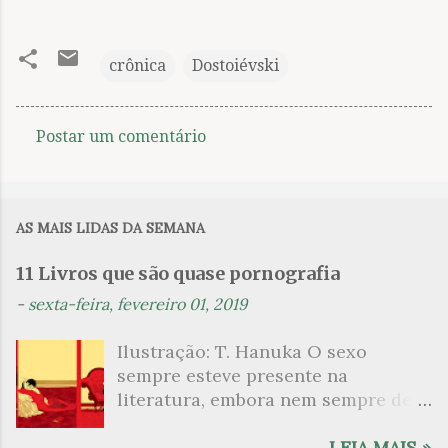
crônica
Dostoiévski
Postar um comentário
C
o
m
AS MAIS LIDAS DA SEMANA
e
n
11 Livros que são quase pornografia
t
-
sexta-feira, fevereiro 01, 2019
á
Ilustração: T. Hanuka O sexo
r
sempre esteve presente na
i
literatura, embora nem sempre de
o
maneira explícita. Há escritores
s
que mergulharam em sua própria
LEIA MAIS »