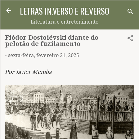
LETRAS IN.VERSO E RE.VERSO
Pular para o conteúdo principal
Literatura e entretenimento
Fiódor Dostoiévski diante do
pelotão de fuzilamento
-
sexta-feira, fevereiro 21, 2025
Por Javier Memba