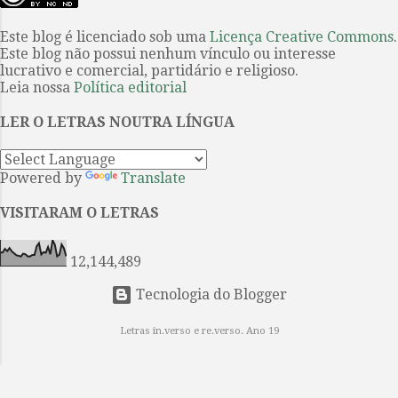
presente e uma evocação do
primeiro conto...
passado. Captam a história —
Este blog é licenciado sob uma
Licença Creative Commons
.
Este blog não possui nenhum vínculo ou interesse
mítica, mitológica e fundacional —
lucrativo e comercial, partidário e religioso.
por meio da sequência narrativa,
Leia nossa
Política editorial
interrompida por epítetos e
fórmulas que reiteram a posição e a
LER O LETRAS NOUTRA LÍNGUA
função de cada personagem e de
cada intercâmbio ritual. Aquiles é
Powered by
Translate
“o de pés velozes”, Odisseu é
“ardiloso”. O primeiro é treinado
VISITARAM O LETRAS
para a guerra e a glória; o segundo,
para a estratégia e a retórica.
12,144,489
Ambos lutam em ...
Tecnologia do Blogger
Letras in.verso e re.verso. Ano 19