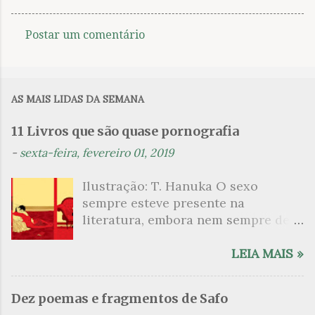
Postar um comentário
C
o
m
AS MAIS LIDAS DA SEMANA
e
n
11 Livros que são quase pornografia
t
-
sexta-feira, fevereiro 01, 2019
á
Ilustração: T. Hanuka O sexo
r
sempre esteve presente na
i
literatura, embora nem sempre de
o
maneira explícita. Há escritores
s
que mergulharam em sua própria
LEIA MAIS »
sexualidade como se a arte pudesse
ser campo para um exercício
Dez poemas e fragmentos de Safo
psicanalítico e findaram por revelar