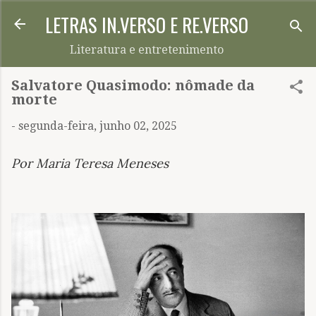
LETRAS IN.VERSO E RE.VERSO
Pular para o conteúdo principal
Literatura e entretenimento
Salvatore Quasimodo: nômade da
morte
-
segunda-feira, junho 02, 2025
Por Maria Teresa Meneses