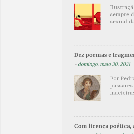
r
Ilustraç
i
sempre d
o
sexualid
findaram 
s
apresenta
dispensa
presente
Dez poemas e fragmen
sido aut
-
domingo, maio 30, 2021
principai
Nin. Em 1
Por Pedr
se trata
passares
filha. Le
macieira
termina 
rosas, n
no prado 
um aroma 
voluptuo
Com licença poética, a
madrugad