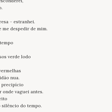
sconderei,
o.
resa – estranhei.
e me despedir de mim.
 tempo
sos verde lodo
 vermelhas
idão nua.
 precipício
r onde vaguei antes.
rito
o silêncio do tempo.