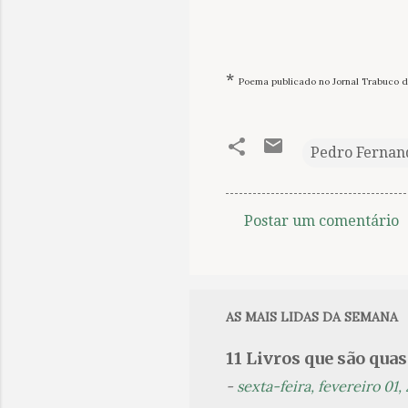
*
Poema publicado no Jornal Trabuco de
Pedro Fernan
Postar um comentário
C
o
m
e
AS MAIS LIDAS DA SEMANA
n
11 Livros que são qua
t
-
sexta-feira, fevereiro 01,
á