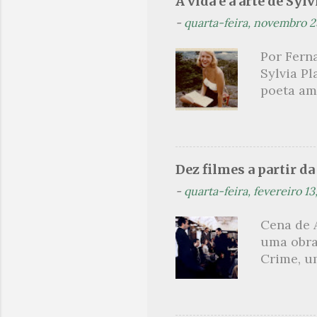
A vida e a arte de Sylv
leitura 
-
quarta-feira, novembro 2
paralelo
como met
Por Ferna
heróico 
Sylvia Pl
próprio 
poeta am
explicati
lendária
como mul
não era a
homens c
Dez filmes a partir d
Hughes. 
-
quarta-feira, fevereiro 13
aluna des
foi conv
Cena de 
temporad
uma obra
ao livro 
Crime, um
jornalism
olharmos
um dos s
produçõe