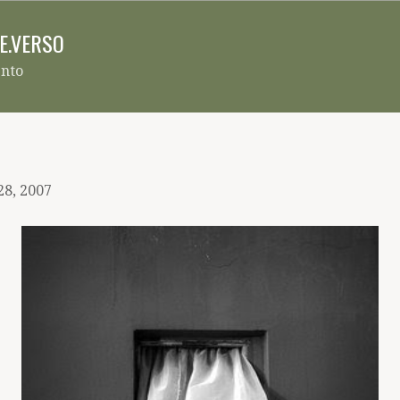
Pular para o conteúdo principal
RE.VERSO
ento
28, 2007