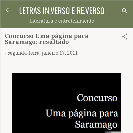
LETRAS IN.VERSO E RE.VERSO
Pular para o conteúdo principal
Literatura e entretenimento
Concurso Uma página para
Saramago: resultado
-
segunda-feira, janeiro 17, 2011