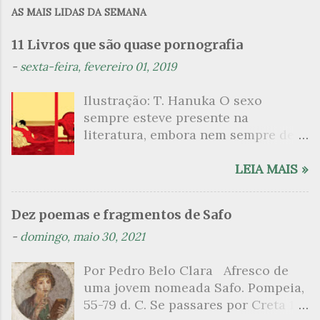
m
AS MAIS LIDAS DA SEMANA
e
n
11 Livros que são quase pornografia
t
-
sexta-feira, fevereiro 01, 2019
á
Ilustração: T. Hanuka O sexo
r
sempre esteve presente na
i
literatura, embora nem sempre de
o
maneira explícita. Há escritores
s
que mergulharam em sua própria
LEIA MAIS »
sexualidade como se a arte pudesse
ser campo para um exercício
Dez poemas e fragmentos de Safo
psicanalítico e findaram por revelar
-
domingo, maio 30, 2021
a partir dessa intimidade o lado
mais escuro sobre. Esta lista
Por Pedro Belo Clara Afresco de
apresenta um conjunto de livros
uma jovem nomeada Safo. Pompeia,
nos quais os escritores se
55-79 d. C. Se passares por Creta 1
desnudam, livros que dispensam o