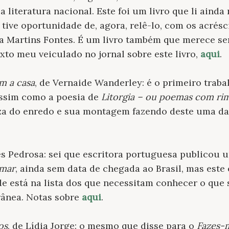
a literatura nacional. Este foi um livro que li aind
tive oportunidade de, agora, relê-lo, com os acrésc
ra Martins Fontes. É um livro também que merece se
xto meu veiculado no jornal sobre este livro,
aqui
.
am a casa
, de Vernaide Wanderley: é o primeiro trab
 assim como a poesia de
Litorgia – ou poemas com ri
a do enredo e sua montagem fazendo deste uma da
nês Pedrosa: sei que escritora portuguesa publicou
 mar
, ainda sem data de chegada ao Brasil, mas este
de está na lista dos que necessitam conhecer o que 
ânea. Notas sobre
aqui
.
os
, de Lídia Jorge: o mesmo que disse para o
Fazes-m