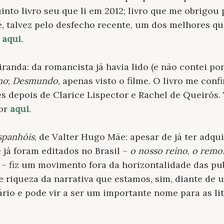
into livro seu que li em 2012; livro que me obrigou
é, talvez pelo desfecho recente, um dos melhores qu
r
aqui
.
iranda: da romancista já havia lido (e não contei por
no
;
Desmundo
, apenas visto o filme. O livro me con
 depois de Clarice Lispector e Rachel de Queirós
por
aqui
.
spanhóis
, de Valter Hugo Mãe: apesar de já ter adqui
 já foram editados no Brasil –
o nosso reino
,
o remor
– fiz um movimento fora da horizontalidade das pu
e riqueza da narrativa que estamos, sim, diante de 
ário e pode vir a ser um importante nome para as li