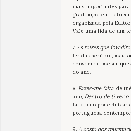
mais importantes para 
graduação em Letras e 
organizada pela Edito
Vale uma lida de um te
7.
As raízes que invadir
ler da escritora, mas,
convenceu-me a riquez
do ano.
8.
Fazes-me falta
, de I
ano,
Dentro de ti ver o
falta, não pode deixar 
portuguesa contempor
9.
A costa dos murmúri