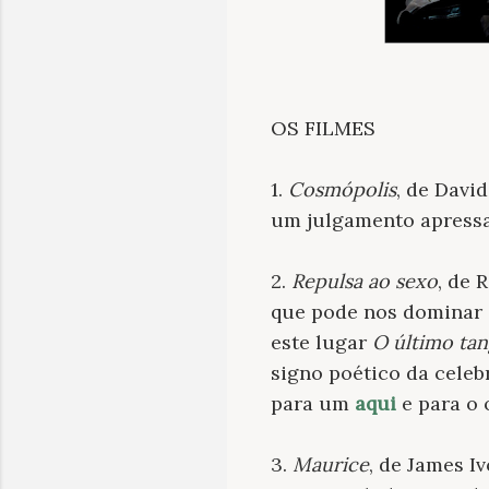
OS FILMES
1.
Cosmópolis
, de Davi
um julgamento apressad
2.
Repulsa ao sexo
, de 
que pode nos dominar s
este lugar
O último tan
signo poético da celebr
para um
aqui
e para o
3.
Maurice
, de James I