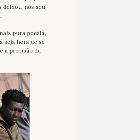
as deixou-nos seu
i
.
 mais pura poesia,
á seja hora de se
 e a precisão da