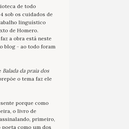
lioteca de todo
 34 sob os cuidados de
rabalho linguístico
exto de Homero.
faz a obra está neste
 o blog - ao todo foram
de
Balada da praia dos
obrepõe o tema faz ele
presente porque como
ira, o livro de
assinalando, primeiro,
o poeta como um dos