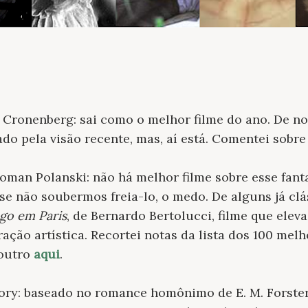
d Cronenberg: sai como o melhor filme do ano. De no
o pela visão recente, mas, aí está. Comentei sobr
Roman Polanski: não há melhor filme sobre esse fan
e não soubermos freia-lo, o medo. De alguns já cl
go em Paris
, de Bernardo Bertolucci, filme que elev
ação artística.
Recortei notas da lista dos 100 mel
 outro
aqui
.
vory: baseado no romance homônimo de E. M. Forster,