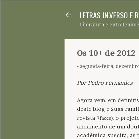
LETRAS IN.VERSO E 
Literatura e entretenim
Os 10+ de 2012
-
segunda-feira, dezembro
Por Pedro Fernandes
Agora vem, em definiti
deste blog e suas rami
7faces
revista
), o proje
andamento de um douto
acadêmica suscita, as p