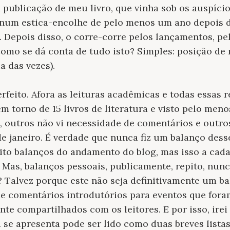
 publicação de meu livro, que vinha sob os auspícios
, num estica-encolhe de pelo menos um ano depois 
1. Depois disso, o corre-corre pelos lançamentos, pe
 Como se dá conta de tudo isto? Simples: posição de
a das vezes).
erfeito. Afora as leituras acadêmicas e todas essas 
 em torno de 15 livros de literatura e visto pelo men
 outros não vi necessidade de comentários e outro
 janeiro. É verdade que nunca fiz um balanço desse
ito balanços do andamento do blog, mas isso a cada
Mas, balanços pessoais, publicamente, repito, nunca
? Talvez porque este não seja definitivamente um b
e comentários introdutórios para eventos que foram
nte compartilhados com os leitores. E por isso, irei
a se apresenta pode ser lido como duas breves lista