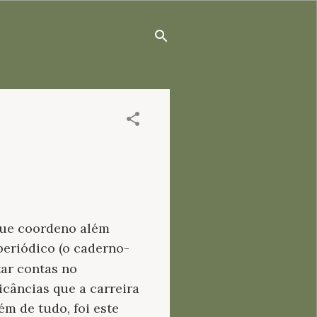
 que coordeno além
periódico (o caderno-
tar contas no
âncias que a carreira
ém de tudo, foi este