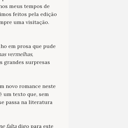
a nos meus tempos de
imos feitos pela edição
mpre uma visitação.
alho em prosa que pude
mas vermelhas
,
s grandes surpresas
 um novo romance neste
 é um texto que, sem
se passa na literatura
e falta
digo para este