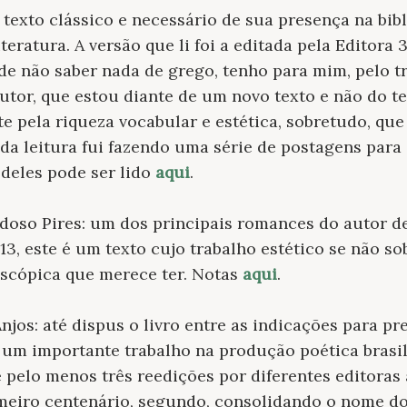
 texto clássico e necessário de sua presença na bib
eratura. A versão que li foi a editada pela Editora
 de não saber nada de grego, tenho para mim, pelo t
tor, que estou diante de um novo texto e não do t
e pela riqueza vocabular e estética, sobretudo, que 
r da leitura fui fazendo uma série de postagens para
 deles pode ser lido
aqui
.
rdoso Pires: um dos principais romances do autor 
2013, este é um texto cujo trabalho estético se não s
oscópica que merece ter. Notas
aqui
.
Anjos: até dispus o livro entre as indicações para 
r um importante trabalho na produção poética brasile
 pelo menos três reedições por diferentes editoras 
meiro centenário, segundo, consolidando o nome d