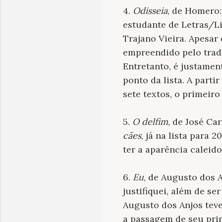
4.
Odisseia
, de Homero:
estudante de Letras/Lit
Trajano Vieira. Apesar
empreendido pelo tradu
Entretanto, é justament
ponto da lista. A parti
sete textos, o primeiro
5.
O delfim
, de José Ca
cães
, já na lista para 
ter a aparência caleid
6.
Eu
, de Augusto dos 
justifiquei, além de se
Augusto dos Anjos teve
a passagem de seu pri