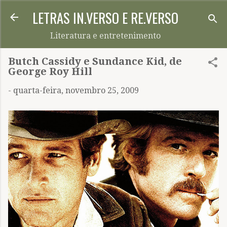
LETRAS IN.VERSO E RE.VERSO
Pular para o conteúdo principal
Literatura e entretenimento
Butch Cassidy e Sundance Kid, de
George Roy Hill
-
quarta-feira, novembro 25, 2009