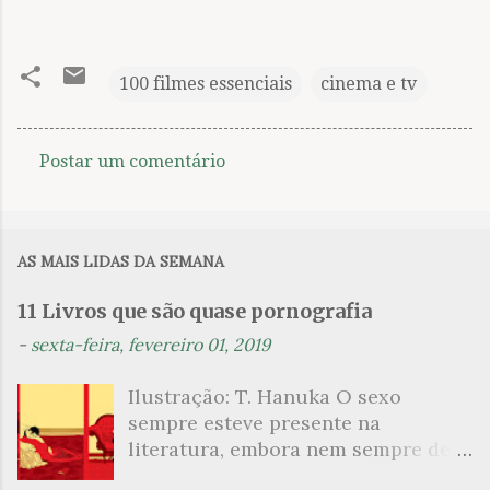
100 filmes essenciais
cinema e tv
Postar um comentário
C
o
m
AS MAIS LIDAS DA SEMANA
e
n
11 Livros que são quase pornografia
t
-
sexta-feira, fevereiro 01, 2019
á
Ilustração: T. Hanuka O sexo
r
sempre esteve presente na
i
literatura, embora nem sempre de
o
maneira explícita. Há escritores
s