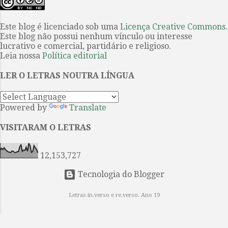
conhecer o poeta Ted Hughes.
em eras após eras eternamente. O
Durante o período de formação na
meu coração enfeitiçado fez e
Smith College, nos Estados Unidos,
Este blog é licenciado sob uma
Licença Creative Commons
.
voltou a fazer o colar das canções
Este blog não possui nenhum vínculo ou interesse
foi aluna destaque em literatura e
Que tomaste como uma pre...
lucrativo e comercial, partidário e religioso.
eleita editora da Smith Review . Nos
Leia nossa
Política editorial
anos de 1950 foi convidada para ser
editora na revista de moda
LER O LETRAS NOUTRA LÍNGUA
Mademoiselle e passou uma
temporada em Nova York lhe
Powered by
Translate
rendendo histórias, muitas delas
deram composição ao livro A
VISITARAM O LETRAS
redoma de vidro , seu único
romance publicado. O professor de
12,153,727
jornalismo da Baruch College, em
Nov...
Tecnologia do Blogger
Letras in.verso e re.verso. Ano 19