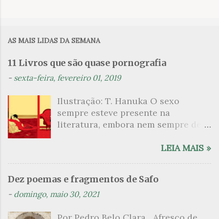
C
o
m
AS MAIS LIDAS DA SEMANA
e
n
11 Livros que são quase pornografia
t
-
sexta-feira, fevereiro 01, 2019
á
Ilustração: T. Hanuka O sexo
r
sempre esteve presente na
i
literatura, embora nem sempre de
o
maneira explícita. Há escritores
s
que mergulharam em sua própria
LEIA MAIS »
sexualidade como se a arte pudesse
ser campo para um exercício
Dez poemas e fragmentos de Safo
psicanalítico e findaram por revelar
-
domingo, maio 30, 2021
a partir dessa intimidade o lado
mais escuro sobre. Esta lista
Por Pedro Belo Clara Afresco de
apresenta um conjunto de livros