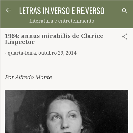
LETRAS IN.VERSO E RE.VERSO
Pular para o conteúdo principal
Literatura e entretenimento
1964: annus mirabilis de Clarice
Lispector
-
quarta-feira, outubro 29, 2014
Por Alfredo Monte