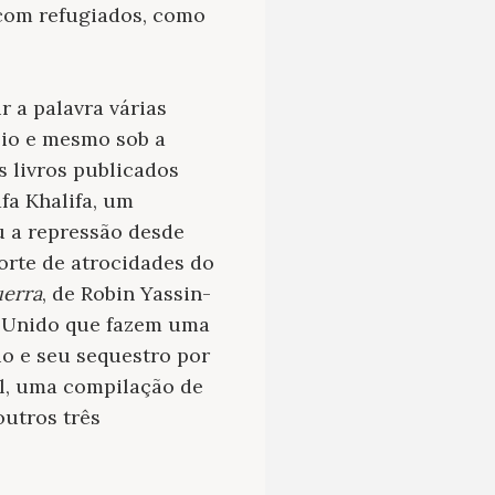
 com refugiados, como
r a palavra várias
lio e mesmo sob a
 livros publicados
fa Khalifa, um
u a repressão desde
sorte de atrocidades do
uerra
, de Robin Yassin-
no Unido que fazem uma
io e seu sequestro por
il, uma compilação de
outros três