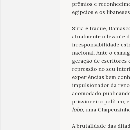
prêmios e reconhecime
egípcios e os libaneses
Síria e Iraque, Damasc
atualmente o levante da
irresponsabilidade es
nacional. Ante o esmag
geração de escritores 
repressão no seu inter
experiências bem conhe
impulsionador da reno
acomodado publicand
prissioneiro político;
lobo
, uma Chapeuzinho
A brutalidade das dita