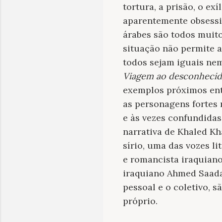
tortura, a prisão, o ex
aparentemente obsessi
árabes são todos muito
situação não permite a
todos sejam iguais ne
Viagem ao desconheci
exemplos próximos entr
as personagens fortes 
e às vezes confundidas
narrativa de Khaled Kha
sírio, uma das vozes li
e romancista iraquian
iraquiano Ahmed Saadaw
pessoal e o coletivo, 
próprio.