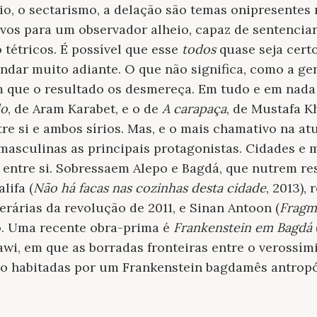
ílio, o sectarismo, a delação são temas onipresentes
vos para um observador alheio, capaz de sentencia
 tétricos. É possível que esse
todos
quase seja cert
ndar muito adiante. O que não significa, como a ge
m que o resultado os desmereça. Em tudo e em nada
do
, de Aram Karabet, e o de
A carapaça
, de Mustafa Kh
e si e ambos sírios. Mas, e o mais chamativo na at
masculinas as principais protagonistas. Cidades e
 entre si. Sobressaem Alepo e Bagdá, que nutrem r
lifa (
Não há facas nas cozinhas desta cidade
, 2013),
terárias da revolução de 2011, e Sinan Antoon (
Fragm
o. Uma recente obra-prima é
Frankenstein em Bagdá
i, em que as borradas fronteiras entre o verossímil
são habitadas por um Frankenstein bagdamês antropó