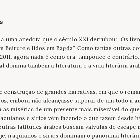
es
tia uma anedota que o século XXI derrubou: “Os liv
m Beirute e lidos em Bagdá”. Como tantas outras co
 2011, agora nada é como era, tampouco o contrário.
 domina também a literatura e a vida literária árab
e construção de grandes narrativas, em que o rom
os, embora não alcançasse superar de um todo a au
ta as misérias de um presente mais miserável do que
raquianos e sírios vêm fazendo o que fazem desde 
tras latitudes árabes buscam válvulas de escape ma
je, iraquianos e sírios dominam o panorama literá