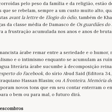
 corroídas pelo peso da família e da religião, estã
 que se rebelam, sempre a um custo muito alto, qua
istas
avant la lettre
de
Elogio do ódio
, também de Kha
igas da classe média de Damasco de
Os guardiães do 
a a frustração acumulada nos anos e anos de brutal
mancista árabe remar entre a seriedade e o humor, 
alismo e o intimismo enquanto se acumulam as ruín
 língua literária árabe sucumbe à decomposição reina
 esperto do Facebook
, do sírio Abud Said (Editora 34,
 iraquiano Hassan Blasim; ou
A fronteira. Memória de
rporam novos tons que em seu contar enterram o en
para o bem ou para mal, o futuro dirá.
s escombros