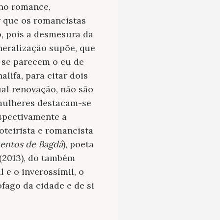
 no romance,
r que os romancistas
o, pois a desmesura da
neralização supõe, que
 se parecem o eu de
alifa, para citar dois
ual renovação, não são
 mulheres destacam-se
espectivamente a
 roteirista e romancista
entos de Bagdá
), poeta
(2013), do também
 e o inverossímil, o
fago da cidade e de si