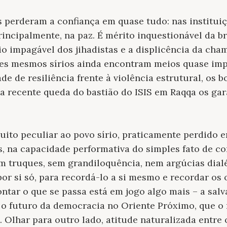
s perderam a confiança em quase tudo: nas instituiç
principalmente, na paz. É mérito inquestionável da 
io impagável dos jihadistas e a displicência da c
ses mesmos sírios ainda encontram meios quase imp
de de resiliência frente à violência estrutural, os 
 recente queda do bastião do ISIS em Raqqa os gar
ito peculiar ao povo sírio, praticamente perdido em
as, na capacidade performativa do simples fato de co
m truques, sem grandiloquência, nem argúcias dialé
por si só, para recordá-lo a si mesmo e recordar os 
ntar o que se passa está em jogo algo mais – a salv
a o futuro da democracia no Oriente Próximo, que o
. Olhar para outro lado, atitude naturalizada entre