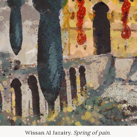
Wissan Al Jazairy.
Spring of pain
.