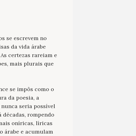
ros se escrevem no
isas da vida árabe
 As certezas rareiam e
es, mais plurais que
ance se impôs como o
ra da poesia, a
 nunca seria possível
há décadas, rompendo
is oníricas, líricas
rio árabe e acumulam