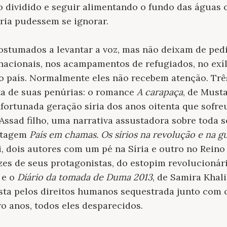
 dividido e seguir alimentando o fundo das águas
tória pudessem se ignorar.
ostumados a levantar a voz, mas não deixam de pedi
rnacionais, nos acampamentos de refugiados, no exí
o país. Normalmente eles não recebem atenção. Três
a de suas penúrias: o romance
A carapaça
, de Musta
fortunada geração síria dos anos oitenta que sofre
 Assad filho, uma narrativa assustadora sobre toda 
ortagem
País em chamas. Os sírios na revolução e na g
i, dois autores com um pé na Síria e outro no Rei
ozes de seus protagonistas, do estopim revolucionár
; e o
Diário da tomada de Duma 2013
, de Samira Khal
ista pelos direitos humanos sequestrada junto com 
o anos, todos eles desparecidos.