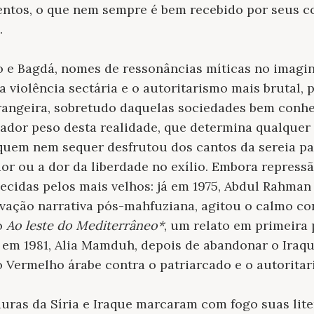
ntos, o que nem sempre é bem recebido por seus co
.
o e Bagdá, nomes de ressonâncias míticas no imagin
 violência sectária e o autoritarismo mais brutal, p
trangeira, sobretudo daquelas sociedades bem conh
ador peso desta realidade, que determina qualquer 
quem nem sequer desfrutou dos cantos da sereia pa
ior ou a dor da liberdade no exílio. Embora repressã
cidas pelos mais velhos: já em 1975, Abdul Rahman 
vação narrativa pós-mahfuziana, agitou o calmo co
o
Ao leste do Mediterrâneo*
, um relato em primeira
 e em 1981, Alia Mamduh, depois de abandonar o Iraq
 Vermelho árabe contra o patriarcado e o autoritar
duras da Síria e Iraque marcaram com fogo suas lite