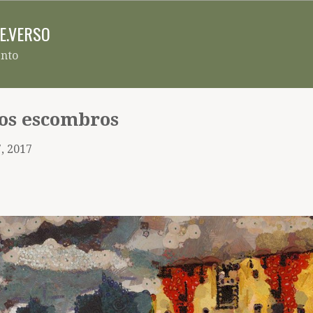
Pular para o conteúdo principal
RE.VERSO
ento
 os escombros
, 2017