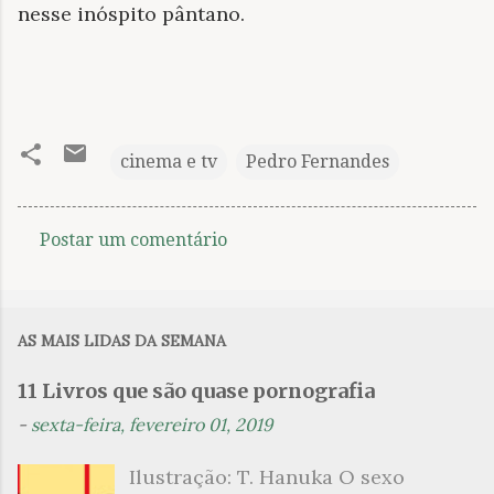
nesse inóspito pântano.
cinema e tv
Pedro Fernandes
Postar um comentário
C
o
m
AS MAIS LIDAS DA SEMANA
e
n
11 Livros que são quase pornografia
t
-
sexta-feira, fevereiro 01, 2019
á
Ilustração: T. Hanuka O sexo
r