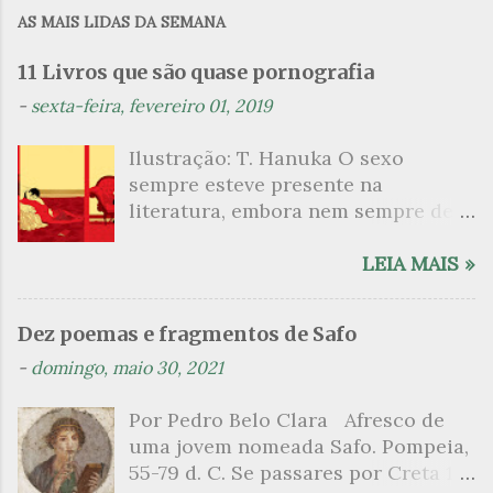
m
AS MAIS LIDAS DA SEMANA
e
n
11 Livros que são quase pornografia
t
-
sexta-feira, fevereiro 01, 2019
á
Ilustração: T. Hanuka O sexo
r
sempre esteve presente na
i
literatura, embora nem sempre de
o
maneira explícita. Há escritores
s
que mergulharam em sua própria
LEIA MAIS »
sexualidade como se a arte pudesse
ser campo para um exercício
Dez poemas e fragmentos de Safo
psicanalítico e findaram por revelar
-
domingo, maio 30, 2021
a partir dessa intimidade o lado
mais escuro sobre. Esta lista
Por Pedro Belo Clara Afresco de
apresenta um conjunto de livros
uma jovem nomeada Safo. Pompeia,
nos quais os escritores se
55-79 d. C. Se passares por Creta 1
desnudam, livros que dispensam o