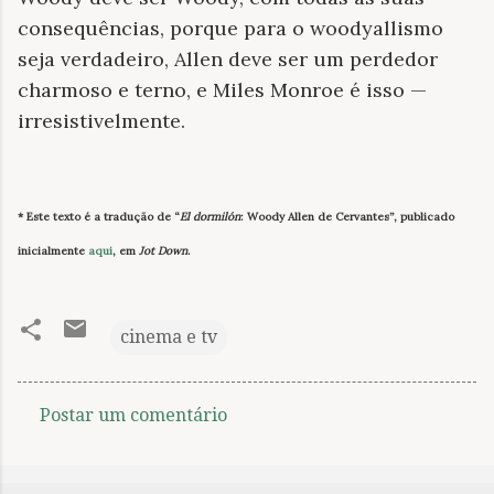
consequências, porque para o woodyallismo
seja verdadeiro, Allen deve ser um perdedor
charmoso e terno, e Miles Monroe é isso —
irresistivelmente.
* Este texto é a tradução de “
El dormilón
: Woody Allen de Cervantes”, publicado
inicialmente
aqui
, em
Jot Down
.
cinema e tv
Postar um comentário
C
o