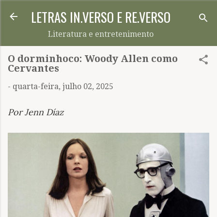
LETRAS IN.VERSO E RE.VERSO
Pular para o conteúdo principal
Literatura e entretenimento
O dorminhoco: Woody Allen como
Cervantes
-
quarta-feira, julho 02, 2025
Por Jenn Díaz