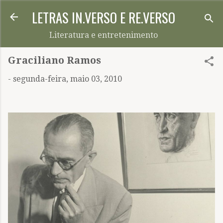
LETRAS IN.VERSO E RE.VERSO
Pular para o conteúdo principal
Literatura e entretenimento
Graciliano Ramos
-
segunda-feira, maio 03, 2010