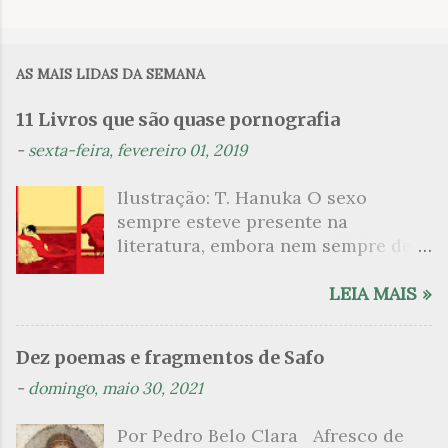
C
o
m
AS MAIS LIDAS DA SEMANA
e
n
11 Livros que são quase pornografia
t
-
sexta-feira, fevereiro 01, 2019
á
Ilustração: T. Hanuka O sexo
r
sempre esteve presente na
i
literatura, embora nem sempre de
o
maneira explícita. Há escritores
s
que mergulharam em sua própria
LEIA MAIS »
sexualidade como se a arte pudesse
ser campo para um exercício
Dez poemas e fragmentos de Safo
psicanalítico e findaram por revelar
-
domingo, maio 30, 2021
a partir dessa intimidade o lado
mais escuro sobre. Esta lista
Por Pedro Belo Clara Afresco de
apresenta um conjunto de livros